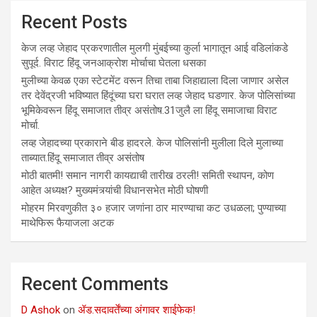
Recent Posts
केज लव्ह जेहाद प्रकरणातील मुलगी मुंबईच्या कुर्ला भागातून आई वडिलांकडे
सुपूर्द. विराट हिंदू जनआक्रोश मोर्चाचा घेतला धसका
मुलीच्या केवळ एका स्टेटमेंट वरून तिचा ताबा जिहाद्याला दिला जाणार असेल
तर देवेंद्रजी भविष्यात हिंदूंच्या घरा घरात लव्ह जेहाद घडणार. केज पोलिसांच्या
भूमिकेवरून हिंदू समाजात तीव्र असंतोष.31जुलै ला हिंदू समाजाचा विराट
मोर्चा.
लव्ह जेहादच्या प्रकाराने बीड हादरले. केज पोलिसांनी मुलीला दिले मुलाच्या
ताब्यात.हिंदू समाजात तीव्र असंतोष
मोठी बातमी! समान नागरी कायद्याची तारीख ठरली! समिती स्थापन, कोण
आहेत अध्यक्ष? मुख्यमंत्र्यांची विधानसभेत मोठी घोषणी
मोहरम मिरवणुकीत ३० हजार जणांना ठार मारण्‍याचा कट उधळला; पुण्‍याच्‍या
माथेफिरू फैयाजला अटक
Recent Comments
D Ashok
on
ॲड.सदावर्तेंच्या अंगावर शाईफेक!