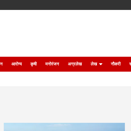
ान
आरोग्य
कृषी
मनोरंजन
अग्रलेख
लेख
नौकरी