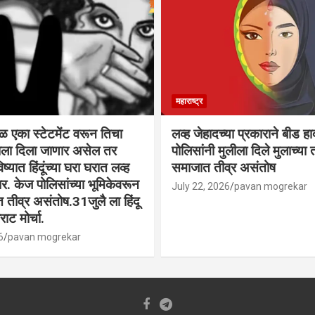
महाराष्ट्र
वळ एका स्टेटमेंट वरून तिचा
लव्ह जेहादच्या प्रकाराने बीड ह
्याला दिला जाणार असेल तर
पोलिसांनी मुलीला दिले मुलाच्या ता
िष्यात हिंदूंच्या घरा घरात लव्ह
समाजात तीव्र असंतोष
. केज पोलिसांच्या भूमिकेवरून
July 22, 2026
pavan mogrekar
त तीव्र असंतोष.31जुलै ला हिंदू
ाट मोर्चा.
6
pavan mogrekar