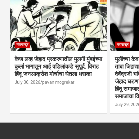
महाराष्ट्र
महाराष्ट्र
केज लव्ह जेहाद प्रकरणातील मुलगी मुंबईच्या
मुलीच्या के
कुर्ला भागातून आई वडिलांकडे सुपूर्द. विराट
ताबा जिहाद
हिंदू जनआक्रोश मोर्चाचा घेतला धसका
देवेंद्रजी भव
जेहाद घडणार
July 30, 2026
pavan mogrekar
हिंदू समाजा
समाजाचा विर
July 29, 202