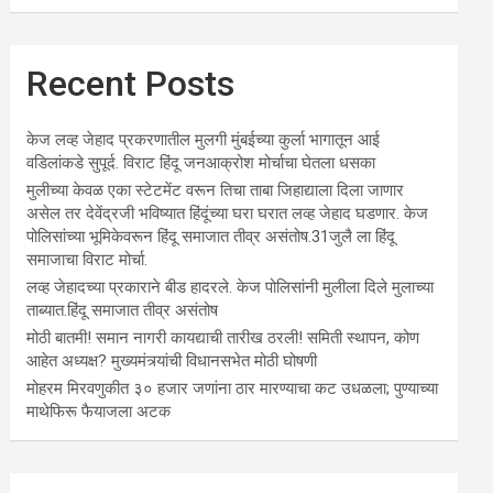
Recent Posts
केज लव्ह जेहाद प्रकरणातील मुलगी मुंबईच्या कुर्ला भागातून आई
वडिलांकडे सुपूर्द. विराट हिंदू जनआक्रोश मोर्चाचा घेतला धसका
मुलीच्या केवळ एका स्टेटमेंट वरून तिचा ताबा जिहाद्याला दिला जाणार
असेल तर देवेंद्रजी भविष्यात हिंदूंच्या घरा घरात लव्ह जेहाद घडणार. केज
पोलिसांच्या भूमिकेवरून हिंदू समाजात तीव्र असंतोष.31जुलै ला हिंदू
समाजाचा विराट मोर्चा.
लव्ह जेहादच्या प्रकाराने बीड हादरले. केज पोलिसांनी मुलीला दिले मुलाच्या
ताब्यात.हिंदू समाजात तीव्र असंतोष
मोठी बातमी! समान नागरी कायद्याची तारीख ठरली! समिती स्थापन, कोण
आहेत अध्यक्ष? मुख्यमंत्र्यांची विधानसभेत मोठी घोषणी
मोहरम मिरवणुकीत ३० हजार जणांना ठार मारण्‍याचा कट उधळला; पुण्‍याच्‍या
माथेफिरू फैयाजला अटक