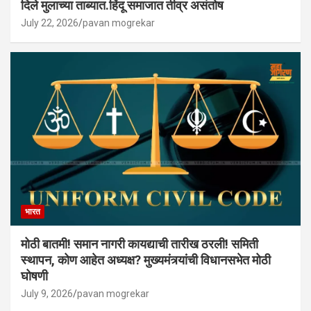
दिले मुलाच्या ताब्यात.हिंदू समाजात तीव्र असंतोष
July 22, 2026
pavan mogrekar
भारत
मोठी बातमी! समान नागरी कायद्याची तारीख ठरली! समिती
स्थापन, कोण आहेत अध्यक्ष? मुख्यमंत्र्यांची विधानसभेत मोठी
घोषणी
July 9, 2026
pavan mogrekar