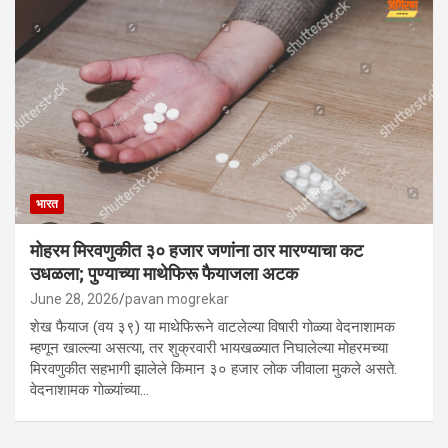
भारत
मोहरम मिरवणुकीत ३० हजार जणांना ठार मारण्‍याचा कट
उधळला; पुण्‍याच्‍या माथेफिरू फैयाजला अटक
June 28, 2026
pavan mogrekar
शेख फैयाज (वय ३९) या माथेफिरूने वाटलेल्या विषारी गोळ्या वेदनाशामक
म्हणून खाल्ल्या असत्या, तर शुक्रवारी भायखळ्यात निघालेल्या मोहरमच्या
मिरवणुकीत सहभागी झालेले किमान ३० हजार लोक जीवाला मुकले असते.
वेदनाशामक गाेळ्‍यांच्‍या…