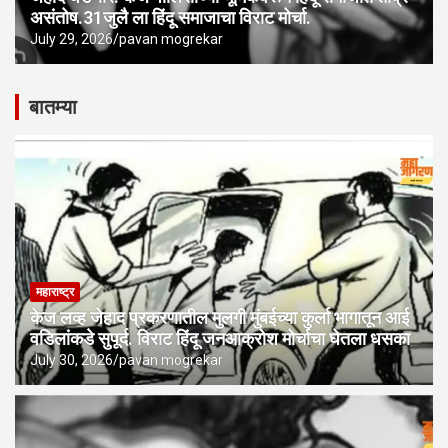
असंतोष.31जुलै ला हिंदू समाजाचा विराट मोर्चा.
July 29, 2026
pavan mogrekar
बातम्या
महाराष्ट्र
केज लव्ह जेहाद प्रकरणातील मुलगी मुंबईच्या कुर्ला भागातून आई
वडिलांकडे सुपूर्द. विराट हिंदू जनआक्रोश मोर्चाचा घेतला धसका
July 30, 2026
pavan mogrekar