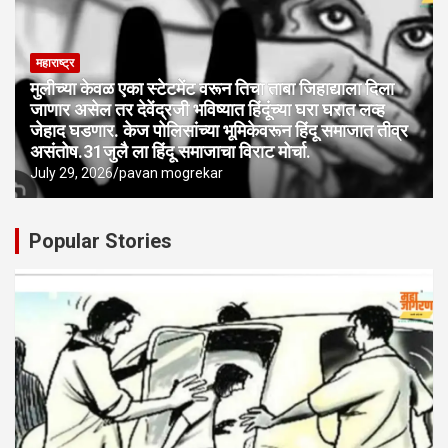
महाराष्ट्र
मुलीच्या केवळ एका स्टेटमेंट वरून तिचा ताबा जिहाद्याला दिला
जाणार असेल तर देवेंद्रजी भविष्यात हिंदूंच्या घरा घरात लव्ह
जेहाद घडणार. केज पोलिसांच्या भूमिकेवरून हिंदू समाजात तीव्र
असंतोष.31जुलै ला हिंदू समाजाचा विराट मोर्चा.
July 29, 2026
pavan mogrekar
Popular Stories