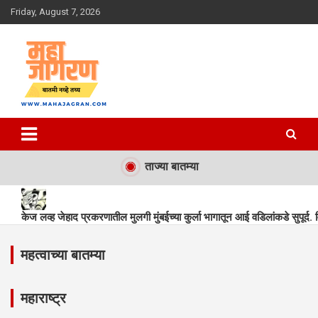
Skip
Friday, August 7, 2026
to
content
बातमी नव्हे तथ्य
महा जागरण
ताज्या बातम्या
केज लव्ह जेहाद प्रकरणातील मुलगी मुंबईच्या कुर्ला भागातून आई वडिलांकडे सुपूर्द
महत्वाच्या बातम्या
मुलीच्या केवळ एका स्टेटमेंट वरून तिचा ताबा जिहाद्याला दिला जाणार असेल तर देवें
लव्ह जेहादच्या प्रकाराने बीड हादरले. केज पोलिसांनी मुलीला दिले मुलाच्या ताब्यात
महाराष्ट्र