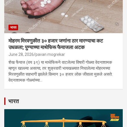
भारत
मोहरम मिरवणुकीत ३० हजार जणांना ठार मारण्‍याचा कट
उधळला; पुण्‍याच्‍या माथेफिरू फैयाजला अटक
June 28, 2026
pavan mogrekar
शेख फैयाज (वय ३९) या माथेफिरूने वाटलेल्या विषारी गोळ्या वेदनाशामक
म्हणून खाल्ल्या असत्या, तर शुक्रवारी भायखळ्यात निघालेल्या मोहरमच्या
मिरवणुकीत सहभागी झालेले किमान ३० हजार लोक जीवाला मुकले असते.
वेदनाशामक गाेळ्‍यांच्‍या…
भारत