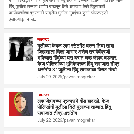
केज शहरातून दी 17 जुलै रोजी हज्जू शेख या इसमाने द्वितीय वर्षात शिकणाऱ्या
हिंदू मुलीला लग्नाचे आमिष दाखवून तिचे अपहरण केले.हिंदुत्ववादी
कार्यकर्त्यांच्या प्रयत्नाने सदरील मुलीला मुंबईच्या कुर्ला झोपडपट्टी
इलाख्यातून काल…
महाराष्ट्र
मुलीच्या केवळ एका स्टेटमेंट वरून तिचा ताबा
जिहाद्याला दिला जाणार असेल तर देवेंद्रजी
भविष्यात हिंदूंच्या घरा घरात लव्ह जेहाद घडणार.
केज पोलिसांच्या भूमिकेवरून हिंदू समाजात तीव्र
असंतोष.31जुलै ला हिंदू समाजाचा विराट मोर्चा.
July 29, 2026
pavan mogrekar
महाराष्ट्र
लव्ह जेहादच्या प्रकाराने बीड हादरले. केज
पोलिसांनी मुलीला दिले मुलाच्या ताब्यात.हिंदू
समाजात तीव्र असंतोष
July 22, 2026
pavan mogrekar