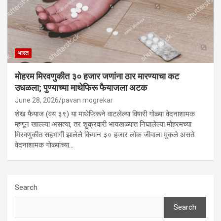
भारत
मोहरम मिरवणुकीत ३० हजार जणांना ठार मारण्‍याचा कट
उधळला; पुण्‍याच्‍या माथेफिरू फैयाजला अटक
June 28, 2026
pavan mogrekar
शेख फैयाज (वय ३९) या माथेफिरूने वाटलेल्या विषारी गोळ्या वेदनाशामक
म्हणून खाल्ल्या असत्या, तर शुक्रवारी भायखळ्यात निघालेल्या मोहरमच्या
मिरवणुकीत सहभागी झालेले किमान ३० हजार लोक जीवाला मुकले असते.
वेदनाशामक गाेळ्‍यांच्‍या…
Search
Search