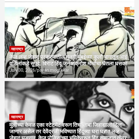
मोठी बातमी! समान नागरी कायद्याची तारीख ठरली! समिती स्थापन, कोण आहेत अध्यक्ष?
मोहरम मिरवणुकीत ३० हजार जणांना ठार मारण्‍याचा कट उधळला; पुण्‍याच्‍या माथ
महाराष्ट्र
केज लव्ह जेहाद प्रकरणातील मुलगी मुंबईच्या कुर्ला भागातून आई
वडिलांकडे सुपूर्द. विराट हिंदू जनआक्रोश मोर्चाचा घेतला धसका
July 30, 2026
pavan mogrekar
महाराष्ट्र
मुलीच्या केवळ एका स्टेटमेंट वरून तिचा ताबा जिहाद्याला दिला
जाणार असेल तर देवेंद्रजी भविष्यात हिंदूंच्या घरा घरात लव्ह
जेहाद घडणार. केज पोलिसांच्या भूमिकेवरून हिंदू समाजात तीव्र