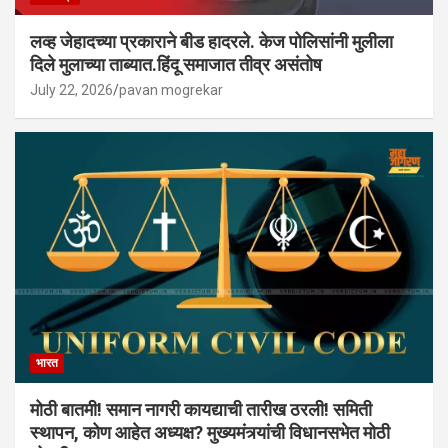
लव्ह जेहादच्या प्रकाराने बीड हादरले. केज पोलिसांनी मुलीला
दिले मुलाच्या ताब्यात.हिंदू समाजात तीव्र असंतोष
July 22, 2026
pavan mogrekar
भारत
मोठी बातमी! समान नागरी कायद्याची तारीख ठरली! समिती
स्थापन, कोण आहेत अध्यक्ष? मुख्यमंत्र्यांची विधानसभेत मोठी