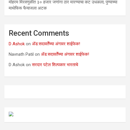
मोहरम मिरवणुकीत ३० हजार जणांना ठार मारण्‍याचा कट उधळला; पुण्‍याच्‍या
माथेफिरू फैयाजला अटक
Recent Comments
D Ashok
on
ॲड.सदावर्तेंच्या अंगावर शाईफेक!
Navnath Patil
on
ॲड.सदावर्तेंच्या अंगावर शाईफेक!
D Ashok
on
सरदार पटेल शिल्पकार भारताचे