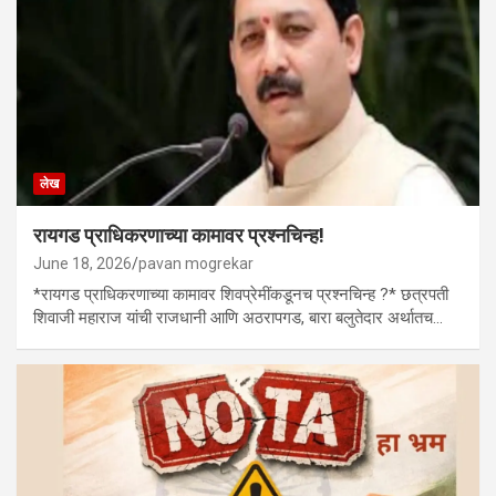
लेख
रायगड प्राधिकरणाच्या कामावर प्रश्नचिन्ह!
June 18, 2026
pavan mogrekar
*रायगड प्राधिकरणाच्या कामावर शिवप्रेमींकडूनच प्रश्नचिन्ह ?* छत्रपती
शिवाजी महाराज यांची राजधानी आणि अठरापगड, बारा बलुतेदार अर्थातच…