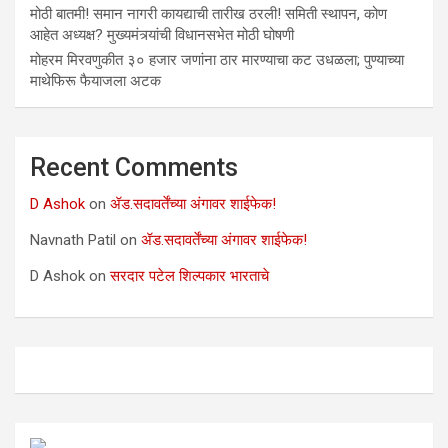
मोठी बातमी! समान नागरी कायद्याची तारीख ठरली! समिती स्थापन, कोण
आहेत अध्यक्ष? मुख्यमंत्र्यांची विधानसभेत मोठी घोषणी
मोहरम मिरवणुकीत ३० हजार जणांना ठार मारण्‍याचा कट उधळला; पुण्‍याच्‍या
माथेफिरू फैयाजला अटक
Recent Comments
D Ashok
on
ॲड.सदावर्तेंच्या अंगावर शाईफेक!
Navnath Patil
on
ॲड.सदावर्तेंच्या अंगावर शाईफेक!
D Ashok
on
सरदार पटेल शिल्पकार भारताचे