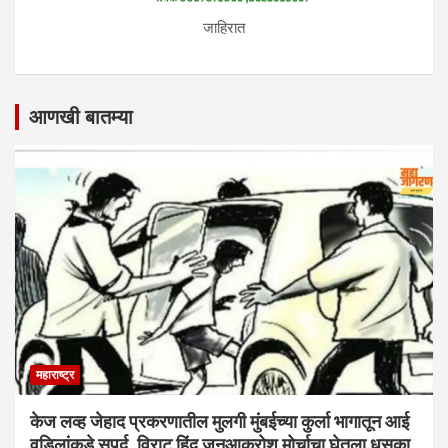
जाहिरात
आणखी बातम्या
महाराष्ट्र
केज लव्ह जेहाद प्रकरणातील मुलगी मुंबईच्या कुर्ला भागातून आई
वडिलांकडे सुपूर्द. विराट हिंदू जनआक्रोश मोर्चाचा घेतला धसका