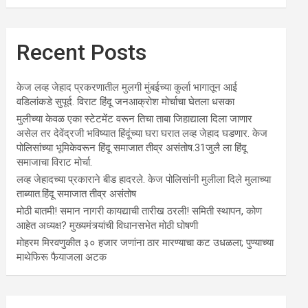
Recent Posts
केज लव्ह जेहाद प्रकरणातील मुलगी मुंबईच्या कुर्ला भागातून आई
वडिलांकडे सुपूर्द. विराट हिंदू जनआक्रोश मोर्चाचा घेतला धसका
मुलीच्या केवळ एका स्टेटमेंट वरून तिचा ताबा जिहाद्याला दिला जाणार
असेल तर देवेंद्रजी भविष्यात हिंदूंच्या घरा घरात लव्ह जेहाद घडणार. केज
पोलिसांच्या भूमिकेवरून हिंदू समाजात तीव्र असंतोष.31जुलै ला हिंदू
समाजाचा विराट मोर्चा.
लव्ह जेहादच्या प्रकाराने बीड हादरले. केज पोलिसांनी मुलीला दिले मुलाच्या
ताब्यात.हिंदू समाजात तीव्र असंतोष
मोठी बातमी! समान नागरी कायद्याची तारीख ठरली! समिती स्थापन, कोण
आहेत अध्यक्ष? मुख्यमंत्र्यांची विधानसभेत मोठी घोषणी
मोहरम मिरवणुकीत ३० हजार जणांना ठार मारण्‍याचा कट उधळला; पुण्‍याच्‍या
माथेफिरू फैयाजला अटक