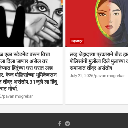
महाराष्ट्र
वळ एका स्टेटमेंट वरून तिचा
लव्ह जेहादच्या प्रकाराने बीड ह
्याला दिला जाणार असेल तर
पोलिसांनी मुलीला दिले मुलाच्या ता
िष्यात हिंदूंच्या घरा घरात लव्ह
समाजात तीव्र असंतोष
. केज पोलिसांच्या भूमिकेवरून
July 22, 2026
pavan mogrekar
त तीव्र असंतोष.31जुलै ला हिंदू
ाट मोर्चा.
6
pavan mogrekar