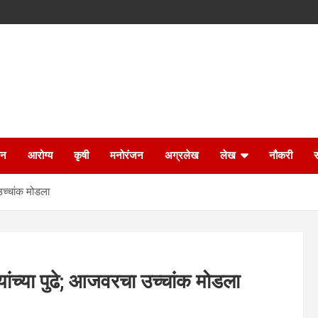
ान
आरोग्य
कृषी
मनोरंजन
अग्रलेख
लेख
नौकरी
च्चांक मोडला
च्या पुढे; आजवरचा उच्चांक मोडला