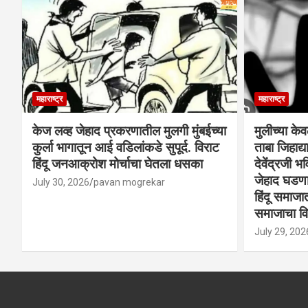
महाराष्ट्र
महाराष्ट्र
केज लव्ह जेहाद प्रकरणातील मुलगी मुंबईच्या
मुलीच्या के
कुर्ला भागातून आई वडिलांकडे सुपूर्द. विराट
ताबा जिहाद
हिंदू जनआक्रोश मोर्चाचा घेतला धसका
देवेंद्रजी भव
जेहाद घडणार
July 30, 2026
pavan mogrekar
हिंदू समाजा
समाजाचा विर
July 29, 202