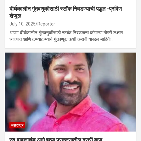
दीर्घकालीन गुंतवणुकीसाठी स्टॉक निवडण्याची पद्धत -प्रविण
शेजूळ
July 10, 2025
Reporter
आपण दीर्घकालीन गुंतवणुकीसाठी स्टॉक निवडताना कोणत्या गोष्टी लक्षात
घ्याव्यात आणि टप्प्याटप्प्याने गुंतवणूक कशी करावी याबद्दल माहिती…
महाराष्ट्र
स्व.बाबासाहेब आगे हत्या प्रकरणातील दुसरी बाजू