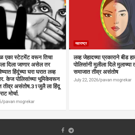
महाराष्ट्र
वळ एका स्टेटमेंट वरून तिचा
लव्ह जेहादच्या प्रकाराने बीड ह
्याला दिला जाणार असेल तर
पोलिसांनी मुलीला दिले मुलाच्या ता
िष्यात हिंदूंच्या घरा घरात लव्ह
समाजात तीव्र असंतोष
. केज पोलिसांच्या भूमिकेवरून
July 22, 2026
pavan mogrekar
त तीव्र असंतोष.31जुलै ला हिंदू
ाट मोर्चा.
6
pavan mogrekar