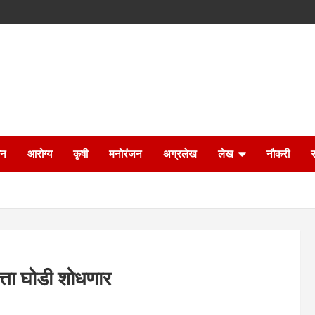
ान
आरोग्य
कृषी
मनोरंजन
अग्रलेख
लेख
नौकरी
पत्ता घोडी शोधणार