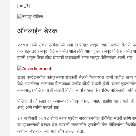
[ad_1]
ऑनलाईन डेस्क
२०१४ मध्ये उत्तर प्रदेशमध्ये सपा खासदार आझम खान यांच्या डेअरी फार्ममधून
कारवाईनंतर रामपूर पोलिस चर्चेत आले होते. आता पुन्हा रामपूर पोलिस चर्चेत
झाली असून तिचा शोध घेण्याची जबाबदारी आता रामपूर पोलिसांवर आली आहे.
उत्तर प्रदेशमधील काँग्रेसच्या शेतकरी सेलचे जिल्हाध्यक्ष हाजी नजीश खान यां
येथे असलेल्या लालाच्या मिलजवळ पाळीव घोडी बांधली होती. बेपत्ता झाल्यानं
माध्यमातून पोलिसांना ही माहिती दिली . याची दखल घेत वरिष्‍ठ पाेलिसांनी अधिकार
पोलिसांनी ऑनलाइन एफआयआर नोंदवून घेतला आहे. नाझीश खान यांनी ही घोडी
आहे, असे त्‍यांनी म्‍हटलं आहे.
३१ जानेवारी २०१४ रोजी उत्तर प्रदेश सरकारमधील कॅबीनेट मंत्री आणि रामप
या प्रकरणाची दखल घेत त्यावेळी तत्कालीन एसपींनी तीन पोलिसांना निलंबित
म्हशीचा २४ तासांच्या आत शोध लावला होता.