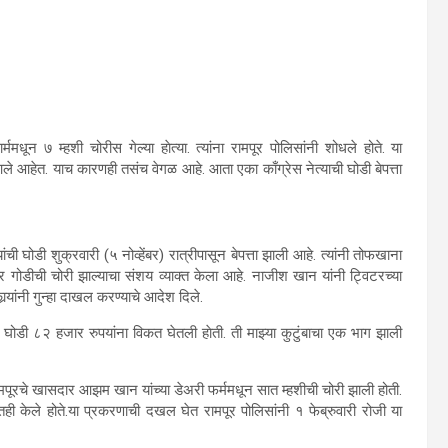
 ७ म्‍हशी चोरीस गेल्‍या हाेत्‍या. त्‍यांना रामपूर पोलिसांनी शोधले होते. या
 आले आहेत. याच कारणही तसंच वेगळ आहे. आता एका काँग्रेस नेत्याची घोडी बेपत्ता
ची घोडी शुक्रवारी (५ नोव्हेंबर) रात्रीपासून बेपत्ता झाली आहे. त्यांनी तोफखाना
तर गोडीची चोरी झाल्याचा संशय व्याक्त केला आहे. नाजीश खान यांनी ट्विटरच्या
्‍यांनी गुन्‍हा दाखल करण्याचे आदेश दिले.
 ८२ हजार रुपयांना विकत घेतली हाेती. ती माझ्‍या कुटुंबाचा एक भाग झाली
ूरचे खासदार आझम खान यांच्‍या डेअरी फर्ममधून सात म्हशीची चोरी झाली होती.
ही केले होते.या प्रकरणाची दखल घेत रामपूर पोलिसांनी १ फेब्रुवारी रोजी या