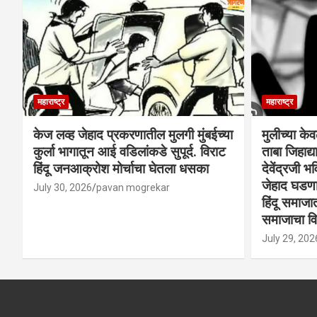
महाराष्ट्र
महाराष्ट्र
केज लव्ह जेहाद प्रकरणातील मुलगी मुंबईच्या
मुलीच्या के
कुर्ला भागातून आई वडिलांकडे सुपूर्द. विराट
ताबा जिहाद
हिंदू जनआक्रोश मोर्चाचा घेतला धसका
देवेंद्रजी भव
जेहाद घडणार
July 30, 2026
pavan mogrekar
हिंदू समाजा
समाजाचा विर
July 29, 202