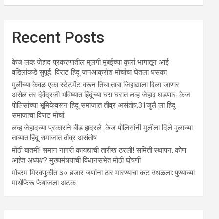
Recent Posts
केज लव्ह जेहाद प्रकरणातील मुलगी मुंबईच्या कुर्ला भागातून आई
वडिलांकडे सुपूर्द. विराट हिंदू जनआक्रोश मोर्चाचा घेतला धसका
मुलीच्या केवळ एका स्टेटमेंट वरून तिचा ताबा जिहाद्याला दिला जाणार
असेल तर देवेंद्रजी भविष्यात हिंदूंच्या घरा घरात लव्ह जेहाद घडणार. केज
पोलिसांच्या भूमिकेवरून हिंदू समाजात तीव्र असंतोष.31जुलै ला हिंदू
समाजाचा विराट मोर्चा.
लव्ह जेहादच्या प्रकाराने बीड हादरले. केज पोलिसांनी मुलीला दिले मुलाच्या
ताब्यात.हिंदू समाजात तीव्र असंतोष
मोठी बातमी! समान नागरी कायद्याची तारीख ठरली! समिती स्थापन, कोण
आहेत अध्यक्ष? मुख्यमंत्र्यांची विधानसभेत मोठी घोषणी
मोहरम मिरवणुकीत ३० हजार जणांना ठार मारण्‍याचा कट उधळला; पुण्‍याच्‍या
माथेफिरू फैयाजला अटक