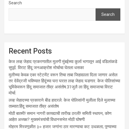
Search
Search
Recent Posts
केज लव्ह जेहाद प्रकरणातील मुलगी मुंबईच्या कुर्ला भागातून आई वडिलांकडे
सुपूर्द. विराट हिंदू जनआक्रोश मोर्चाचा घेतला धसका
मुलीच्या केवळ एका स्टेटमेंट वरून तिचा ताबा जिहाद्याला दिला जाणार असेल
तर देवेंद्रजी भविष्यात हिंदूंच्या घरा घरात लव्ह जेहाद घडणार. केज पोलिसांच्या
भूमिकेवरून हिंदू समाजात तीव्र असंतोष.31जुलै ला हिंदू समाजाचा विराट
मोर्चा.
लव्ह जेहादच्या प्रकाराने बीड हादरले. केज पोलिसांनी मुलीला दिले मुलाच्या
ताब्यात.हिंदू समाजात तीव्र असंतोष
मोठी बातमी! समान नागरी कायद्याची तारीख ठरली! समिती स्थापन, कोण
आहेत अध्यक्ष? मुख्यमंत्र्यांची विधानसभेत मोठी घोषणी
मोहरम मिरवणुकीत ३० हजार जणांना ठार मारण्‍याचा कट उधळला; पुण्‍याच्‍या