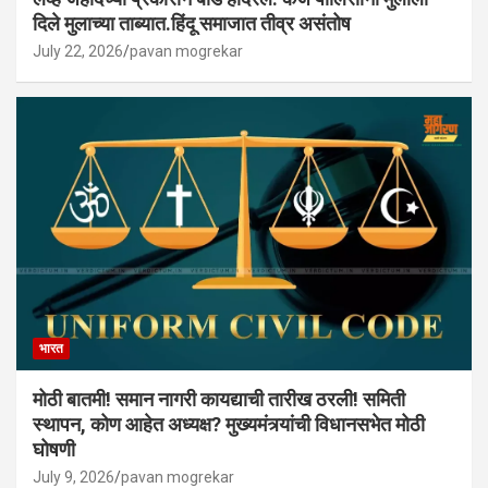
दिले मुलाच्या ताब्यात.हिंदू समाजात तीव्र असंतोष
July 22, 2026
pavan mogrekar
भारत
मोठी बातमी! समान नागरी कायद्याची तारीख ठरली! समिती
स्थापन, कोण आहेत अध्यक्ष? मुख्यमंत्र्यांची विधानसभेत मोठी
घोषणी
July 9, 2026
pavan mogrekar