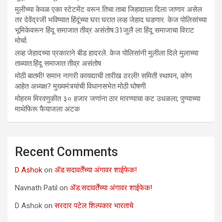
मुलीच्या केवळ एका स्टेटमेंट वरून तिचा ताबा जिहाद्याला दिला जाणार असेल
तर देवेंद्रजी भविष्यात हिंदूंच्या घरा घरात लव्ह जेहाद घडणार. केज पोलिसांच्या
भूमिकेवरून हिंदू समाजात तीव्र असंतोष.31जुलै ला हिंदू समाजाचा विराट
मोर्चा.
लव्ह जेहादच्या प्रकाराने बीड हादरले. केज पोलिसांनी मुलीला दिले मुलाच्या
ताब्यात.हिंदू समाजात तीव्र असंतोष
मोठी बातमी! समान नागरी कायद्याची तारीख ठरली! समिती स्थापन, कोण
आहेत अध्यक्ष? मुख्यमंत्र्यांची विधानसभेत मोठी घोषणी
मोहरम मिरवणुकीत ३० हजार जणांना ठार मारण्‍याचा कट उधळला; पुण्‍याच्‍या
माथेफिरू फैयाजला अटक
Recent Comments
D Ashok
on
ॲड.सदावर्तेंच्या अंगावर शाईफेक!
Navnath Patil
on
ॲड.सदावर्तेंच्या अंगावर शाईफेक!
D Ashok
on
सरदार पटेल शिल्पकार भारताचे