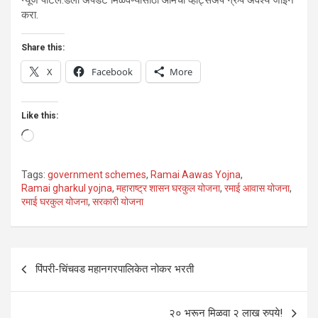
न्यूज पोर्टल.डेली अपडेट मिळवण्यासाठी आमचा व्हाट्सअप ग्रुप अवश्य जॉईन
करा.
Share this:
X
Facebook
More
Like this:
Loading…
Tags:
government schemes
,
Ramai Aawas Yojna
,
Ramai gharkul yojna
,
महाराष्ट्र शासन घरकुल योजना
,
रमाई आवास योजना
,
रमाई घरकुल योजना
,
सरकारी योजना
Post
पिंपरी-चिंचवड महानगरपालिकेत नोकर भरती
navigation
२० भरून मिळवा २ लाख रुपये!