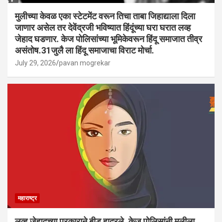
मुलीच्या केवळ एका स्टेटमेंट वरून तिचा ताबा जिहाद्याला दिला
जाणार असेल तर देवेंद्रजी भविष्यात हिंदूंच्या घरा घरात लव्ह
जेहाद घडणार. केज पोलिसांच्या भूमिकेवरून हिंदू समाजात तीव्र
असंतोष.31जुलै ला हिंदू समाजाचा विराट मोर्चा.
July 29, 2026
pavan mogrekar
महाराष्ट्र
लव्ह जेहादच्या प्रकाराने बीड हादरले. केज पोलिसांनी मुलीला