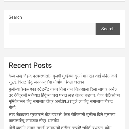
Search
Search
Recent Posts
केज लव्ह जेहाद प्रकरणातील मुलगी मुंबईच्या कुर्ला भागातून आई वडिलांकडे
सुपूर्द. विराट हिंदू जनआक्रोश मोर्चाचा घेतला धसका
मुलीच्या केवळ एका स्टेटमेंट वरून तिचा ताबा जिहाद्याला दिला जाणार असेल
तर देवेंद्रजी भविष्यात हिंदूंच्या घरा घरात लव्ह जेहाद घडणार. केज पोलिसांच्या
भूमिकेवरून हिंदू समाजात तीव्र असंतोष.31जुलै ला हिंदू समाजाचा विराट
मोर्चा.
लव्ह जेहादच्या प्रकाराने बीड हादरले. केज पोलिसांनी मुलीला दिले मुलाच्या
ताब्यात.हिंदू समाजात तीव्र असंतोष
मोठी बातमी! समान नागरी कायद्याची तारीख ठरली! समिती स्थापन, कोण