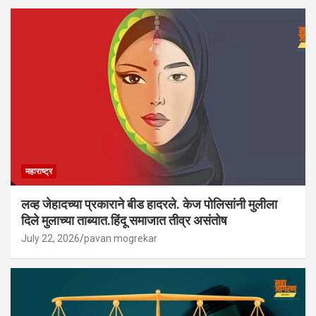
महाराष्ट्र
लव्ह जेहादच्या प्रकाराने बीड हादरले. केज पोलिसांनी मुलीला
दिले मुलाच्या ताब्यात.हिंदू समाजात तीव्र असंतोष
July 22, 2026
pavan mogrekar