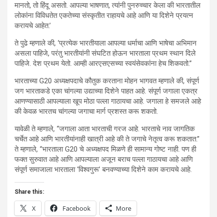
मानतो, तो हिंदू असतो. आपल्या भाषणात, त्यांनी पुनरुच्चार केला की भारतातील
लोकांना विविधतेत एकतेच्या संस्कृतीत राहायचे आहे आणि या दिशेने प्रयत्न
करायचे आहेत.’
ते पुढे म्हणाले की, ‘प्रत्येक भारतीयाला आपल्या धर्माचा आणि भाषेचा अभिमान
असला पाहिजे, परंतु भारतीयांनी संघटित होऊन भारताला प्रथम स्थान दिले
पाहिजे. देश प्रथम येतो. आम्ही आरएसएसच्या स्वयंसेवकांना हेच शिकवतो.”
भारताच्या G20 अध्यक्षपदाचे कौतुक करताना मोहन भागवत म्हणाले की, संपूर्ण
जग भारताकडे एका चांगल्या उद्याच्या दिशेने पाहत आहे. संपूर्ण जगाला एकत्र
आणण्यासाठी आपल्याला खूप मोठा पल्ला गाठायचा आहे. जगाला हे समजले आहे
की केवळ भारतच चांगल्या जगाचा मार्ग प्रशस्त करू शकतो.
यावेळी ते म्हणाले, “जगाला आता भारताची गरज आहे. भारताचे नाव जागतिक
चर्चेत आहे आणि भारतीयांनाही खात्री आहे की ते जगाचे नेतृत्व करू शकतात.”
ते म्हणाले, “भारताला G20 चे अध्यक्षपद मिळणे ही सामान्य गोष्ट नाही. पण ही
फक्त सुरुवात आहे आणि आपल्याला अजून बराच पल्ला गाठायचा आहे आणि
संपूर्ण समाजाला भारताला ‘विश्वगुरू’ बनवण्याच्या दिशेने काम करायचे आहे.
Share this:
X
Facebook
More