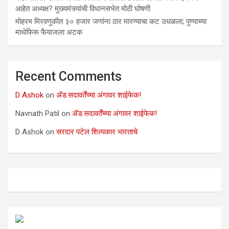
आहेत अध्यक्ष? मुख्यमंत्र्यांची विधानसभेत मोठी घोषणी
मोहरम मिरवणुकीत ३० हजार जणांना ठार मारण्‍याचा कट उधळला; पुण्‍याच्‍या
माथेफिरू फैयाजला अटक
Recent Comments
D Ashok
on
ॲड.सदावर्तेंच्या अंगावर शाईफेक!
Navnath Patil
on
ॲड.सदावर्तेंच्या अंगावर शाईफेक!
D Ashok
on
सरदार पटेल शिल्पकार भारताचे