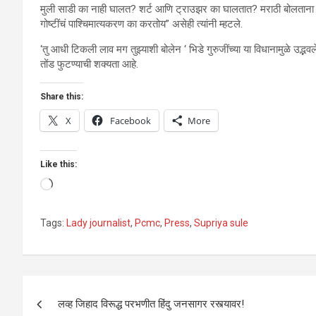
मुली साडी का नाही घालत? शर्ट आणि ट्राउझर का घालतात? मराठी बोलताना
गोष्टींचं पाश्चिमात्यकरण का करतोय” असेही त्यांनी म्हटले.
‘तु आधी टिकली लाव मग तुझ्याशी बोलेन ‘ भिडे गुरुजींच्या या विधानामुळे उद्भव
तोंड फुटण्याची शक्यता आहे.
Share this:
X
Facebook
More
Like this:
Loading…
Tags:
Lady journalist
,
Pcmc
,
Press
,
Supriya sule
Post
लव्ह जिहाद विरूद्ध परभणीत हिंदु जनसागर रस्त्यावर!