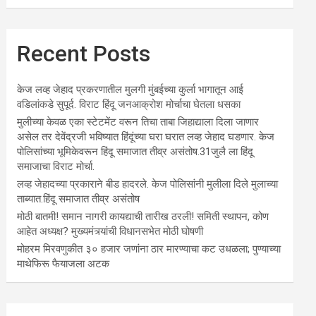
Recent Posts
केज लव्ह जेहाद प्रकरणातील मुलगी मुंबईच्या कुर्ला भागातून आई
वडिलांकडे सुपूर्द. विराट हिंदू जनआक्रोश मोर्चाचा घेतला धसका
मुलीच्या केवळ एका स्टेटमेंट वरून तिचा ताबा जिहाद्याला दिला जाणार
असेल तर देवेंद्रजी भविष्यात हिंदूंच्या घरा घरात लव्ह जेहाद घडणार. केज
पोलिसांच्या भूमिकेवरून हिंदू समाजात तीव्र असंतोष.31जुलै ला हिंदू
समाजाचा विराट मोर्चा.
लव्ह जेहादच्या प्रकाराने बीड हादरले. केज पोलिसांनी मुलीला दिले मुलाच्या
ताब्यात.हिंदू समाजात तीव्र असंतोष
मोठी बातमी! समान नागरी कायद्याची तारीख ठरली! समिती स्थापन, कोण
आहेत अध्यक्ष? मुख्यमंत्र्यांची विधानसभेत मोठी घोषणी
मोहरम मिरवणुकीत ३० हजार जणांना ठार मारण्‍याचा कट उधळला; पुण्‍याच्‍या
माथेफिरू फैयाजला अटक