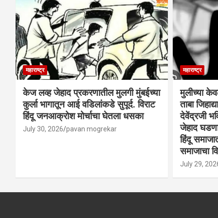
महाराष्ट्र
महाराष्ट्र
केज लव्ह जेहाद प्रकरणातील मुलगी मुंबईच्या
मुलीच्या के
कुर्ला भागातून आई वडिलांकडे सुपूर्द. विराट
ताबा जिहाद
हिंदू जनआक्रोश मोर्चाचा घेतला धसका
देवेंद्रजी भव
जेहाद घडणार
July 30, 2026
pavan mogrekar
हिंदू समाजा
समाजाचा विर
July 29, 202