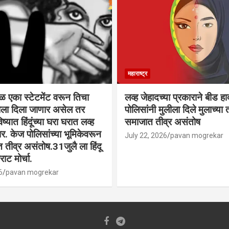
महाराष्ट्र
वळ एका स्टेटमेंट वरून तिचा
लव्ह जेहादच्या प्रकाराने बीड ह
्याला दिला जाणार असेल तर
पोलिसांनी मुलीला दिले मुलाच्या ता
िष्यात हिंदूंच्या घरा घरात लव्ह
समाजात तीव्र असंतोष
. केज पोलिसांच्या भूमिकेवरून
July 22, 2026
pavan mogrekar
त तीव्र असंतोष.31जुलै ला हिंदू
ाट मोर्चा.
6
pavan mogrekar