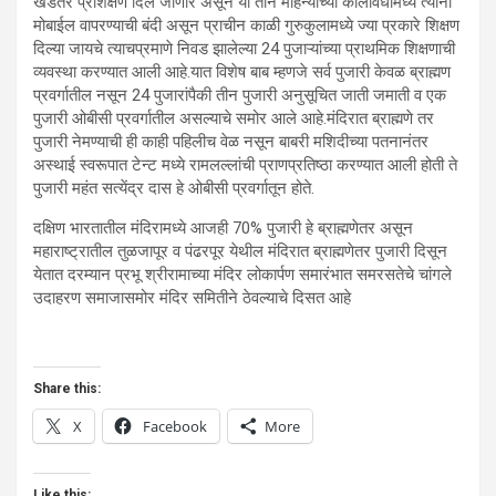
खडतर प्रशिक्षण दिले जाणार असून या तीन महिन्याच्या कालावधीमध्ये त्यांना
मोबाईल वापरण्याची बंदी असून प्राचीन काळी गुरुकुलामध्ये ज्या प्रकारे शिक्षण
दिल्या जायचे त्याचप्रमाणे निवड झालेल्या 24 पुजाऱ्यांच्या प्राथमिक शिक्षणाची
व्यवस्था करण्यात आली आहे.यात विशेष बाब म्हणजे सर्व पुजारी केवळ ब्राह्मण
प्रवर्गातील नसून 24 पुजारांपैकी तीन पुजारी अनुसूचित जाती जमाती व एक
पुजारी ओबीसी प्रवर्गातील असल्याचे समोर आले आहे.मंदिरात ब्राह्मणे तर
पुजारी नेमण्याची ही काही पहिलीच वेळ नसून बाबरी मशिदीच्या पतनानंतर
अस्थाई स्वरूपात टेन्ट मध्ये रामलल्लांची प्राणप्रतिष्ठा करण्यात आली होती ते
पुजारी महंत सत्येंद्र दास हे ओबीसी प्रवर्गातून होते.
दक्षिण भारतातील मंदिरामध्ये आजही 70% पुजारी हे ब्राह्मणेतर असून
महाराष्ट्रातील तुळजापूर व पंढरपूर येथील मंदिरात ब्राह्मणेतर पुजारी दिसून
येतात दरम्यान प्रभू श्रीरामाच्या मंदिर लोकार्पण समारंभात समरसतेचे चांगले
उदाहरण समाजासमोर मंदिर समितीने ठेवल्याचे दिसत आहे
Share this:
X
Facebook
More
Like this: