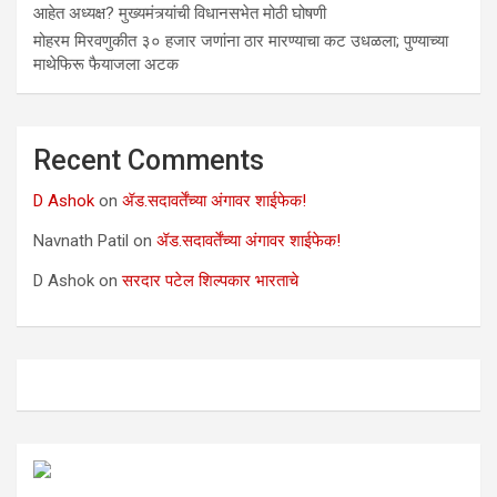
आहेत अध्यक्ष? मुख्यमंत्र्यांची विधानसभेत मोठी घोषणी
मोहरम मिरवणुकीत ३० हजार जणांना ठार मारण्‍याचा कट उधळला; पुण्‍याच्‍या
माथेफिरू फैयाजला अटक
Recent Comments
D Ashok
on
ॲड.सदावर्तेंच्या अंगावर शाईफेक!
Navnath Patil
on
ॲड.सदावर्तेंच्या अंगावर शाईफेक!
D Ashok
on
सरदार पटेल शिल्पकार भारताचे