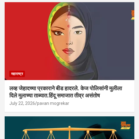
महाराष्ट्र
लव्ह जेहादच्या प्रकाराने बीड हादरले. केज पोलिसांनी मुलीला
दिले मुलाच्या ताब्यात.हिंदू समाजात तीव्र असंतोष
July 22, 2026
pavan mogrekar