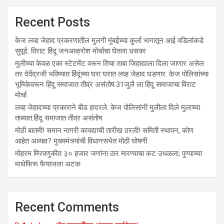
Recent Posts
केज लव्ह जेहाद प्रकरणातील मुलगी मुंबईच्या कुर्ला भागातून आई वडिलांकडे
सुपूर्द. विराट हिंदू जनआक्रोश मोर्चाचा घेतला धसका
मुलीच्या केवळ एका स्टेटमेंट वरून तिचा ताबा जिहाद्याला दिला जाणार असेल
तर देवेंद्रजी भविष्यात हिंदूंच्या घरा घरात लव्ह जेहाद घडणार. केज पोलिसांच्या
भूमिकेवरून हिंदू समाजात तीव्र असंतोष.31जुलै ला हिंदू समाजाचा विराट
मोर्चा.
लव्ह जेहादच्या प्रकाराने बीड हादरले. केज पोलिसांनी मुलीला दिले मुलाच्या
ताब्यात.हिंदू समाजात तीव्र असंतोष
मोठी बातमी! समान नागरी कायद्याची तारीख ठरली! समिती स्थापन, कोण
आहेत अध्यक्ष? मुख्यमंत्र्यांची विधानसभेत मोठी घोषणी
मोहरम मिरवणुकीत ३० हजार जणांना ठार मारण्‍याचा कट उधळला; पुण्‍याच्‍या
माथेफिरू फैयाजला अटक
Recent Comments