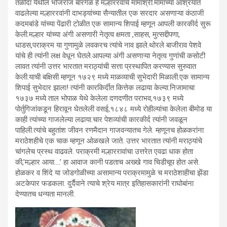
तळोदा येथील भोजराज बारगळ हे मल्हाररवांचे मामाश्री.मामाच्या आश्रयात
वाढलेल्या मल्हाररवांनी दाभड्यांच्या सैन्यातील एक सरदार असणाऱ्या कंठाजी
कदमबांडे यांच्या पेंढारी टोळीत एक सामान्य शिपाई म्हणून आपली कारकीर्द सुरू
केली.मल्हार यांच्या अंगी असणारी नेतृत्व क्षमता ,साहस, मुत्सद्दीपणा,
धाडस,पराक्रम या गुणामुळे लवकरच त्यांचे नाव झाले.थोरले बाजीराव पेशवे
यांचे ही त्यांनी लक्ष वेधून घेतले.आपल्या अंगी असणाऱ्या नेतृत्व गुणांची कसोटी
लावत त्यांनी उत्तर भारतात मराठ्यांची सत्ता प्रस्थापित करण्यास सुरुवात
केली.याची बक्षिसी म्हणून १७२९ मध्ये माळव्याची सुभेदारी मिळाली.एक सामान्य
शिपाई सुभेदार झाला! त्यांनी कारकिर्दीत कित्तेक लढाया केल्या.निजामाचा
१७३७ मध्ये ताल भोपाळ येथे केलेला दणदणीत पराभव,१७३९ मध्ये
पोर्तुगिजांकडून हिरावून घेतलेली वसई,१८४८ मध्ये रोहील्यांचा केलेला बीमोड या
काही त्यांच्या गाजलेल्या लढाया.चार पेशव्यांची कारकीर्द त्यांनी जवळून
पाहिली.त्यांचे बहुतांश जीवन रणमैदान गाजवन्यातच गेले. म्हणूनच होळकरांना
मराठेशहीचे एक चाक म्हणून ओळखले जाते. उत्तर भारतात त्यांनी मराठ्यांचे
चांगलेच प्रस्थ वाढवले. पराक्रमी मल्हाररावांचा उत्तरेत एवढा धाक होता
की,’मल्हार आया….’ हा आवाज कानी पडताच अख्खे गाव चिडीचूप होत असे.
होळकर व शिंदे या जोडगोळीच्या असामान्य पराक्रमामुळे च मराठेशाहीचा झेंडा
अटकेपार फडकला. दुर्दैवाने त्याचे श्रेय मात्र इतिहासकारांनी राघोबांना
देण्यातच धन्यता मानली.