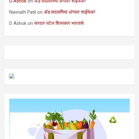
D Ashok
on
ॲड.सदावर्तेंच्या अंगावर शाईफेक!
Navnath Patil
on
ॲड.सदावर्तेंच्या अंगावर शाईफेक!
D Ashok
on
सरदार पटेल शिल्पकार भारताचे