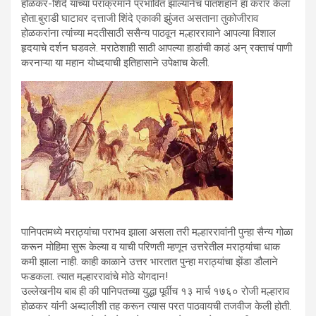
होळकर-शिंदे यांच्या पराक्रमाने प्रभावित झाल्यानेच पातशहाने हा करार केला
होता.बुराडी घाटावर दत्ताजी शिंदे एकाकी झुंजत असताना तुकोजीराव
होळकरांना त्यांच्या मदतीसाठी ससैन्य पाठवून मल्हाररावाने आपल्या विशाल
हृदयाचे दर्शन घडवले. मराठेशाही साठी आपल्या हाडांची काडं अन् रक्ताचं पाणी
करनाऱ्या या महान योध्दयाची इतिहासाने उपेक्षाच केली.
पानिपतमध्ये मराठ्यांचा पराभव झाला असला तरी मल्हाररावांनी पुन्हा सैन्य गोळा
करून मोहिमा सुरू केल्या व याची परिणती म्हणून उत्तरेतील मराठ्यांचा धाक
कमी झाला नाही. काही काळाने उत्तर भारतात पुन्हा मराठ्यांचा झेंडा डौलाने
फडकला. त्यात मल्हाररावांचे मोठे योगदान!
उल्लेखनीय बाब ही की पानिपतच्या युद्धा पूर्वीच १३ मार्च १७६० रोजी मल्हाराव
होळकर यांनी अब्दालीशी तह करून त्यास परत पाठवायची तजवीज केली होती.