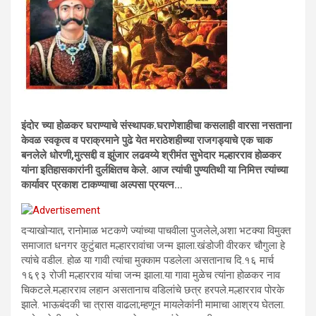
इंदोर च्या होळकर घराण्याचे संस्थापक.घराणेशाहीचा कसलाही वारसा नसताना
केवळ स्वकृत्व व पराक्रमाने पुढे येत मराठेशहीच्या राजगड्याचे एक चाक
बनलेले धोरणी,मुत्सद्दी व झुंजार लढवय्ये श्रीमंत सुभेदार मल्हारराव होळकर
यांना इतिहासकारांनी दुर्लक्षितच केले. आज त्यांची पुण्यतिथी या निमित्त त्यांच्या
कार्यावर प्रकाश टाकण्याचा अल्पसा प्रयत्न…
दऱ्याखोऱ्यात, रानोमाळ भटकणे ज्यांच्या पाचवीला पुजलेले,अशा भटक्या विमुक्त
समाजात धनगर कुटुंबात मल्हाररावांचा जन्म झाला.खंडोजी वीरकर चौगुला हे
त्यांचे वडील. होळ या गावी त्यांचा मुक्काम पडलेला असतानाच दि.१६ मार्च
१६९३ रोजी मल्हारराव यांचा जन्म झाला.या गावा मुळेच त्यांना होळकर नाव
चिकटले.मल्हारराव लहान असतानाच वडिलांचे छत्र हरपले.मल्हारराव पोरके
झाले. भाऊबंदकी चा त्रास वाढला;म्हणून मायलेकांनी मामाचा आश्रय घेतला.