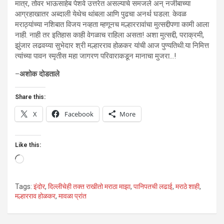
मात्र, तोवर भाऊसाहेब पेशवे उत्तरेत असल्याचे समजले अन् नजीबाच्या
आग्रहाखातर अब्दाली येथेच थांबला आणि पुढचा अनर्थ घडला. केवळ
मराठ्यांच्या नशिबात विजय नव्हता म्हणूनच मल्हाररावांचा मुत्सद्दीपणा कामी आला
नाही. नाही तर इतिहास काही वेगळाच राहिला असता! अशा मुत्सद्दी, पराक्रमी,
झुंजार लढवय्या सुभेदार श्री मल्हारराव होळकर यांची आज पुण्यतिथी.या निमित्त
त्यांच्या पावन स्मृतीस महा जागरण परिवाराकडून मानाचा मुजरा…!
–
अशोक दोडताले
Share this:
X
Facebook
More
Like this:
Loading…
Tags:
इंदोर
,
दिल्लीचेही तक्त राखीतो मराठा माझा
,
पानिपतची लढाई
,
मराठे शाही
,
मल्हारराव होळकर
,
मावळा प्रांत