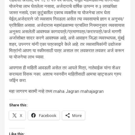
रहिवासी असावा, वय १८ ते ५० वर्ष असावे, यापूर्वी महामंडळाच्या कोणत्याही
योजनेचा लाभ घेतलेला नसावा, अर्जदाराचे वार्षिक उत्पन्न रु.३ लाखांपेक्षा
जास्त नसावे, एका कुटुंबातील एकाच व्यक्तीस या योजनेचा लाभ घेता
येईल,अर्जदाराने जो व्यवसाय निवडला असेल त्या व्यवसायाचे ज्ञान व अनुभव/
प्रशिक्षित असावा. अर्जदारास महामंडळाच्या प्रचलित नियमानुसार व्यवसायास
अनुरूप असलेली आवश्यक कागदपत्रे/प्रमाणपत्र/करारपत्रे/कर्ज मागणी
अर्जासोबत सादर करणे आवश्यक आहे, असे आवाहन जिल्हा व्यवस्थापक, मुंबई
शहर, उपनगर यांनी एका पत्रकाद्वारे केले आहे. तर व्यवसायिकांनी उद्योजक
मित्रांनो आपण या स्कीमसाठी पात्र असाल तर लवकरात लवकर अर्ज करून
या योजनेचा लाभ घ्यावा.
आपणास ही माहिती आवडली असेल तर आपले मित्र, नातेवाईक यांना शेअर
करायला विसरू नका. अशाच नवनवीन माहितीसाठी आमचा व्हाट्सअप ग्रुप
जॉईन करा.
महा जागरण बातमी नव्हे तथ्य maha Jagran mahajagran
Share this:
X
Facebook
More
Like this: