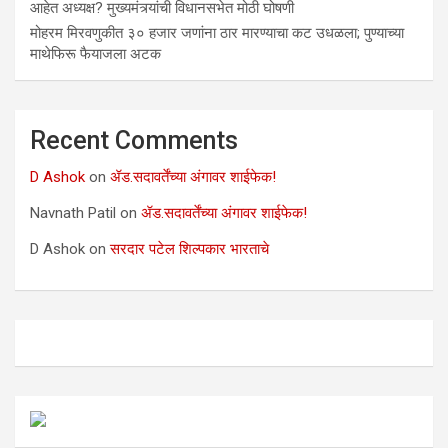
आहेत अध्यक्ष? मुख्यमंत्र्यांची विधानसभेत मोठी घोषणी
मोहरम मिरवणुकीत ३० हजार जणांना ठार मारण्‍याचा कट उधळला; पुण्‍याच्‍या
माथेफिरू फैयाजला अटक
Recent Comments
D Ashok
on
ॲड.सदावर्तेंच्या अंगावर शाईफेक!
Navnath Patil
on
ॲड.सदावर्तेंच्या अंगावर शाईफेक!
D Ashok
on
सरदार पटेल शिल्पकार भारताचे