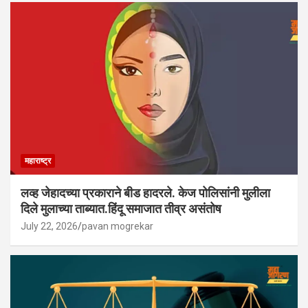
महाराष्ट्र
लव्ह जेहादच्या प्रकाराने बीड हादरले. केज पोलिसांनी मुलीला
दिले मुलाच्या ताब्यात.हिंदू समाजात तीव्र असंतोष
July 22, 2026
pavan mogrekar