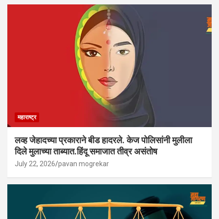
महाराष्ट्र
लव्ह जेहादच्या प्रकाराने बीड हादरले. केज पोलिसांनी मुलीला
दिले मुलाच्या ताब्यात.हिंदू समाजात तीव्र असंतोष
July 22, 2026
pavan mogrekar