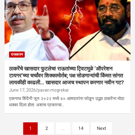
राजकारण
ठाकरेंचे खासदार फुटलेच! राऊतांच्या ट्विटमुळे ‘ऑपरेशन
टायगर’च्या चर्चांवर शिक्कामोर्तब; पक्ष सोडणाऱ्यांची किंमत सांगत
लायकीही काढली… खासदार आजच स्थापन करणार नवीन गट?
June 17, 2026
pavan mogrekar
एकनाथ शिंदेंनी जून २०२२ मध्ये ४० आमदारांना फोडून उद्धव ठाकरेंना मोठा
धक्का दिला होता. अशाच प्रकारचा…
Posts
1
2
…
14
Next