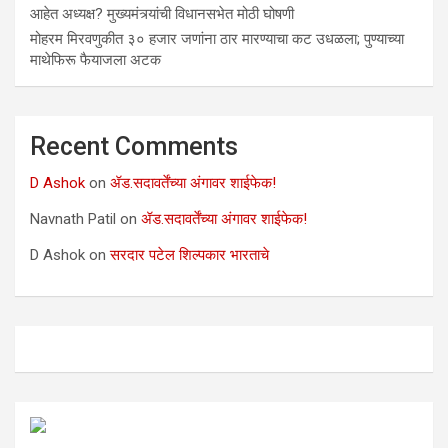
आहेत अध्यक्ष? मुख्यमंत्र्यांची विधानसभेत मोठी घोषणी
मोहरम मिरवणुकीत ३० हजार जणांना ठार मारण्‍याचा कट उधळला; पुण्‍याच्‍या
माथेफिरू फैयाजला अटक
Recent Comments
D Ashok
on
ॲड.सदावर्तेंच्या अंगावर शाईफेक!
Navnath Patil
on
ॲड.सदावर्तेंच्या अंगावर शाईफेक!
D Ashok
on
सरदार पटेल शिल्पकार भारताचे