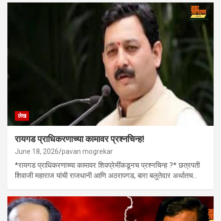
लेख
रायगड प्राधिकरणाच्या कामावर प्रश्नचिन्ह!
June 18, 2026
pavan mogrekar
*रायगड प्राधिकरणाच्या कामावर शिवप्रेमींकडूनच प्रश्नचिन्ह ?* छत्रपती
शिवाजी महाराज यांची राजधानी आणि अठरापगड, बारा बलुतेदार अर्थातच…