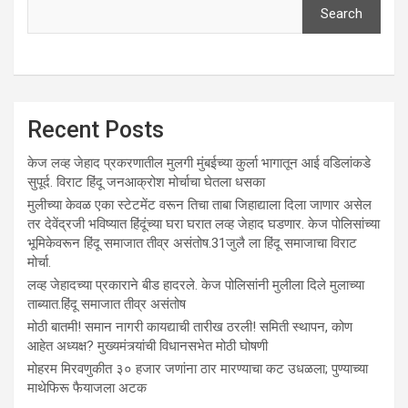
Search
Recent Posts
केज लव्ह जेहाद प्रकरणातील मुलगी मुंबईच्या कुर्ला भागातून आई वडिलांकडे
सुपूर्द. विराट हिंदू जनआक्रोश मोर्चाचा घेतला धसका
मुलीच्या केवळ एका स्टेटमेंट वरून तिचा ताबा जिहाद्याला दिला जाणार असेल
तर देवेंद्रजी भविष्यात हिंदूंच्या घरा घरात लव्ह जेहाद घडणार. केज पोलिसांच्या
भूमिकेवरून हिंदू समाजात तीव्र असंतोष.31जुलै ला हिंदू समाजाचा विराट
मोर्चा.
लव्ह जेहादच्या प्रकाराने बीड हादरले. केज पोलिसांनी मुलीला दिले मुलाच्या
ताब्यात.हिंदू समाजात तीव्र असंतोष
मोठी बातमी! समान नागरी कायद्याची तारीख ठरली! समिती स्थापन, कोण
आहेत अध्यक्ष? मुख्यमंत्र्यांची विधानसभेत मोठी घोषणी
मोहरम मिरवणुकीत ३० हजार जणांना ठार मारण्‍याचा कट उधळला; पुण्‍याच्‍या
माथेफिरू फैयाजला अटक