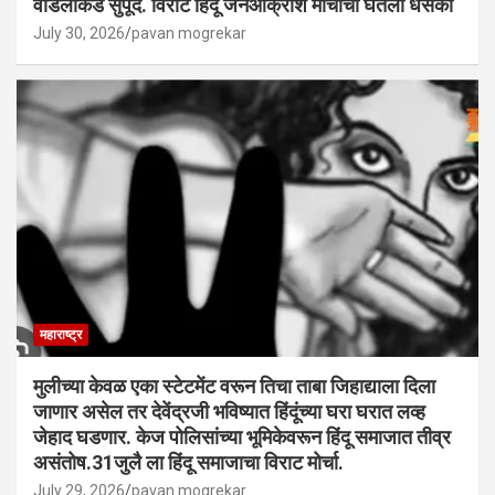
वडिलांकडे सुपूर्द. विराट हिंदू जनआक्रोश मोर्चाचा घेतला धसका
July 30, 2026
pavan mogrekar
महाराष्ट्र
मुलीच्या केवळ एका स्टेटमेंट वरून तिचा ताबा जिहाद्याला दिला
जाणार असेल तर देवेंद्रजी भविष्यात हिंदूंच्या घरा घरात लव्ह
जेहाद घडणार. केज पोलिसांच्या भूमिकेवरून हिंदू समाजात तीव्र
असंतोष.31जुलै ला हिंदू समाजाचा विराट मोर्चा.
July 29, 2026
pavan mogrekar