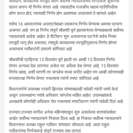
संविधान, कायद्याच्या तरतूदी आणि सर्वोच्च न्यायालयाच्या मार्गदर्शक सूचनांचे
पालन करुन मी निर्णय घेणार आहे. त्यासाठीच राजकीय पक्षाचं प्रतिनिधीत्व
कोण करत होतं, त्याचााही निर्णय होण आवश्यक असल्याचं ते म्हणाले आहेत.
तसेच 16 आमदारांच्या अपात्रतेबाबत लवकरच निर्णय घेण्याचा आमचा प्रयत्न
असणार आहे. पण हा निर्णय संपूर्ण चौकशी पूर्ण झाल्यानंतच घेण्याबाबतचे सर्वोच्च
न्यायलयाचे आदेश आहेत. हे पीटीशन सुरु असतानाच घटनेचे सर्वच नियम
तरतूदी लागू होत असतात, त्यामुळे कायद्याच्या तरतूदींनूसारच निर्णय होणार
असल्याचं नार्वेकरांनी ठामपणे सांगितलं आहे.
चौकशीची प्रक्रिया 15 दिवसांत पूर्ण झाली तर आम्ही 15 दिवसांत निर्णय
घेणार अन्यथा वेळ लागणार असेल तर अधिक वेळ घेणार आहे. 15 दिवसांत
निर्णय व्हावा, अशी मागणी तर सगळेच सध्या करीत आहेत पण आम्ही कोणाच्याही
मनासारखा निर्णय घेणार नसल्याचं त्यांनी स्पष्ट सांगितलं आहे.
विधानसभेचे उपाध्यक्ष नरहरी झिरवळ यांच्याबद्दलही यावेळी त्यांनी भाष्ये केलं
असून उपाध्यक्षांना त्यांचे अधिकार चांगलेच माहित आहेत. उपाध्यक्षांकडे
अध्यक्षांचे कोणतेही अधिकार येत नसल्याचं स्पष्टीकरण त्यांनी यावेळी दिलं आहे.
दरम्यान,राज्यात मागील अनेक महिन्यांपासून सुरु असलेल्या सत्तासंघर्षावर
अखेर सर्वाेच्च न्यायालयाने निकाल दिला आहे. हा निकाल सर्वोच्च न्यायालयाने
विधानसभा अध्यक्ष राहुल नार्वेकर यांच्यावर सोपवला आहे. आता राहुल
नार्वेकरांच्या निर्णयाकडे संपूर्ण राज्याच लक्ष लागलं