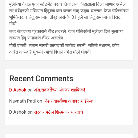
मुलीच्या केवळ एका स्टेटमेंट वरून तिचा ताबा जिहाद्याला दिला जाणार असेल
तर देवेंद्रजी भविष्यात हिंदूंच्या घरा घरात लव्ह जेहाद घडणार. केज पोलिसांच्या
भूमिकेवरून हिंदू समाजात तीव्र असंतोष.31जुलै ला हिंदू समाजाचा विराट
मोर्चा.
लव्ह जेहादच्या प्रकाराने बीड हादरले. केज पोलिसांनी मुलीला दिले मुलाच्या
ताब्यात.हिंदू समाजात तीव्र असंतोष
मोठी बातमी! समान नागरी कायद्याची तारीख ठरली! समिती स्थापन, कोण
आहेत अध्यक्ष? मुख्यमंत्र्यांची विधानसभेत मोठी घोषणी
Recent Comments
D Ashok
on
ॲड.सदावर्तेंच्या अंगावर शाईफेक!
Navnath Patil
on
ॲड.सदावर्तेंच्या अंगावर शाईफेक!
D Ashok
on
सरदार पटेल शिल्पकार भारताचे