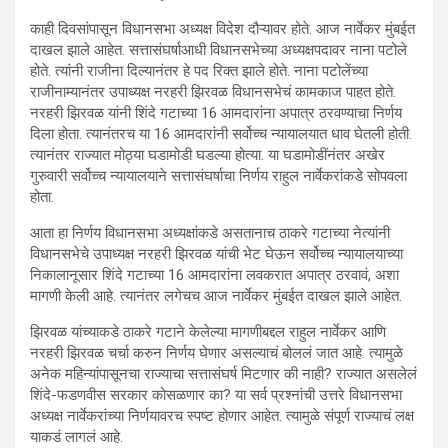
काही दिवसांपासून विधानसभा अध्यक्ष विदेश दौऱ्यावर होते. आज नार्वेकर मुंबईत
दाखल झाले आहेत. सत्तासंघर्षाआधी विधानसभेच्या अध्यक्षपदावर नाना पटोले
होते. त्यांनी राजीना दिल्यानंतर हे पद रिक्त झाले होते. नाना पटोलेंच्या
राजीनाम्यानंतर उपाध्यक्ष नरहरी झिरवळ विधानसभेचं कामकाज पाहत होते.
नरहरी झिरवळ यांनी शिंदे गटाच्या 16 आमदारांना अपात्र ठरवण्याचा निर्णय
दिला होता. त्यानंतरच या 16 आमदारांनी सर्वोच्च न्यायालयात धाव घेतली होती.
त्यानंतर राज्यात मोठ्या घडामोडी घडल्या होत्या. या घडामोडींनंतर अखेर
गुरुवारी सर्वोच्च न्यायालयाने सत्तासंघर्षाचा निर्णय राहुल नार्वेकरांकडे सोपवला
होता.
आता हा निर्णय विधानसभा अध्यक्षांकडे असतानाच ठाकरे गटाच्या नेत्यांनी
विधानसभेचे उपाध्यक्ष नरहरी झिरवळ यांची भेट घेऊन सर्वोच्च न्यायालयाच्या
निकालानूसार शिंदे गटाच्या 16 आमदारांना लवकरात अपात्र ठरवावं, अशा
मागणी केली आहे. त्यानंतर लगेचच आज नार्वेकर मुंबईत दाखल झाले आहेत.
झिरवळ यांच्याकडे ठाकरे गटाने केलेल्या मागणीबद्दल राहुल नार्वेकर आणि
नरहरी झिरवळ चर्चा करुन निर्णय घेणार असल्याचं बोललं जात आहे. त्यामुळे
अनेक महिन्यांपासूनचा राज्याचा सत्तासंघर्ष मिटणार की नाही? राज्यात असलेलं
शिंदे-फडणवीस सरकार कोसळणार का? या सर्व प्रश्नांची उत्तरे विधानसभा
अध्यक्ष नार्वेकरांच्या निर्णयावरच स्पष्ट होणार आहेत. त्यामुळे संपूर्ण राज्याचं लक्ष
याकडं लागलं आहे.