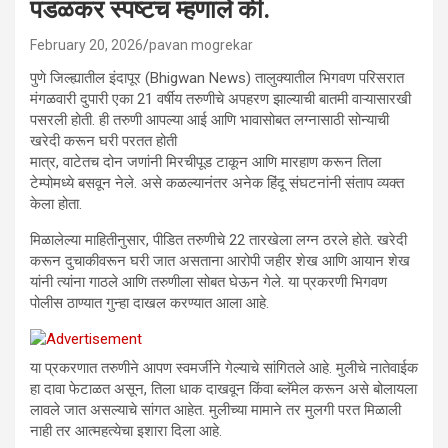
पडळकर स्पष्टच म्हणाले की.
February 20, 2026
pavan mogrekar
पुणे जिल्ह्यातील इंदापूर (Bhigwan News) तालुक्यातील भिगवण परिसरात
मंगळवारी दुपारी एका 21 वर्षीय तरुणीचे अपहरण झाल्याची बातमी वाऱ्यासारखी
पसरली होती. ही तरुणी आपल्या आई आणि भावासोबत लग्नासाठी सोन्याची
खरेदी करून घरी परतत होती
मात्र, वाटेतच दोन जणांनी मिरचीपूड टाकून आणि मारहाण करून तिला
टेम्पोमध्ये बसवून नेले. असे कळल्यानंतर अनेक हिंदू संघटनांनी संताप व्यक्त
केला होता.
मिळालेल्या माहितीनुसार, पीडित तरुणीचे 22 तारखेला लग्न ठरले होते. खरेदी
करून दुचाकीवरून घरी जात असताना आरोपी जहीर शेख आणि आयान शेख
यांनी त्यांना गाठले आणि तरुणीला सोबत घेऊन गेले. या प्रकरणी भिगवण
पोलीस ठाण्यात गुन्हा दाखल करण्यात आला आहे.
या प्रकरणात तरुणीने आपण स्वमर्जीने गेल्याचे सांगितले आहे. मुलीचे नातेवाईक
हा दावा फेटाळत असून, तिला धाक दाखवून किंवा ब्लॅमेल करून असे बोलायला
लावले जात असल्याचे सांगत आहेत. मुलीच्या मामाने तर मुलगी परत मिळाली
नाही तर आत्महत्येचा इशारा दिला आहे.