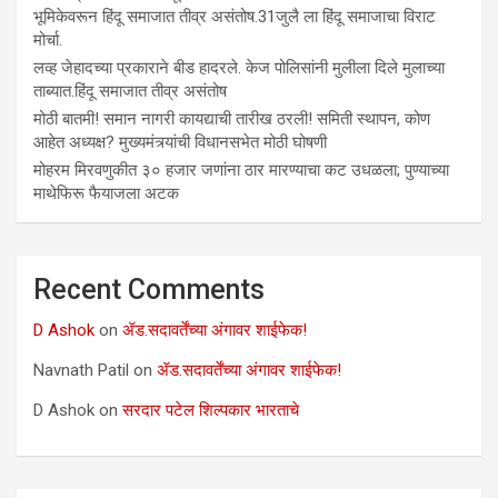
भूमिकेवरून हिंदू समाजात तीव्र असंतोष.31जुलै ला हिंदू समाजाचा विराट
मोर्चा.
लव्ह जेहादच्या प्रकाराने बीड हादरले. केज पोलिसांनी मुलीला दिले मुलाच्या
ताब्यात.हिंदू समाजात तीव्र असंतोष
मोठी बातमी! समान नागरी कायद्याची तारीख ठरली! समिती स्थापन, कोण
आहेत अध्यक्ष? मुख्यमंत्र्यांची विधानसभेत मोठी घोषणी
मोहरम मिरवणुकीत ३० हजार जणांना ठार मारण्‍याचा कट उधळला; पुण्‍याच्‍या
माथेफिरू फैयाजला अटक
Recent Comments
D Ashok
on
ॲड.सदावर्तेंच्या अंगावर शाईफेक!
Navnath Patil
on
ॲड.सदावर्तेंच्या अंगावर शाईफेक!
D Ashok
on
सरदार पटेल शिल्पकार भारताचे