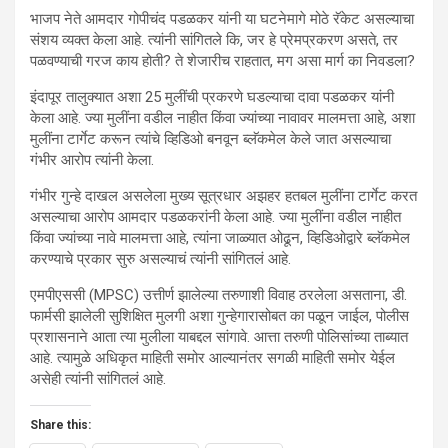
भाजप नेते आमदार गोपीचंद पडळकर यांनी या घटनेमागे मोठे रॅकेट असल्याचा
संशय व्यक्त केला आहे. त्यांनी सांगितले कि, जर हे प्रेमप्रकरण असते, तर
पळवण्याची गरज काय होती? ते शेजारीच राहतात, मग असा मार्ग का निवडला?
इंदापूर तालुक्यात अशा 25 मुलींची प्रकरणे घडल्याचा दावा पडळकर यांनी
केला आहे. ज्या मुलींना वडील नाहीत किंवा ज्यांच्या नावावर मालमत्ता आहे, अशा
मुलींना टार्गेट करून त्यांचे व्हिडिओ बनवून ब्लॅकमेल केले जात असल्याचा
गंभीर आरोप त्यांनी केला.
गंभीर गुन्हे दाखल असलेला मुख्य सूत्रधार अझहर हतबल मुलींना टार्गेट करत
असल्याचा आरोप आमदार पडळकरांनी केला आहे. ज्या मुलींना वडील नाहीत
किंवा ज्यांच्या नावे मालमत्ता आहे, त्यांना जाळ्यात ओढून, व्हिडिओद्वारे ब्लॅकमेल
करण्याचे प्रकार सुरु असल्याचं त्यांनी सांगितलं आहे.
एमपीएससी (MPSC) उत्तीर्ण झालेल्या तरुणाशी विवाह ठरलेला असताना, डी.
फार्मसी झालेली सुशिक्षित मुलगी अशा गुन्हेगारासोबत का पळून जाईल, पोलीस
प्रशासनाने आता त्या मुलीला याबद्दल सांगावे. आत्ता तरुणी पोलिसांच्या ताब्यात
आहे. त्यामुळे अधिकृत माहिती समोर आल्यानंतर सगळी माहिती समोर येईल
असेही त्यांनी सांगितलं आहे.
Share this: