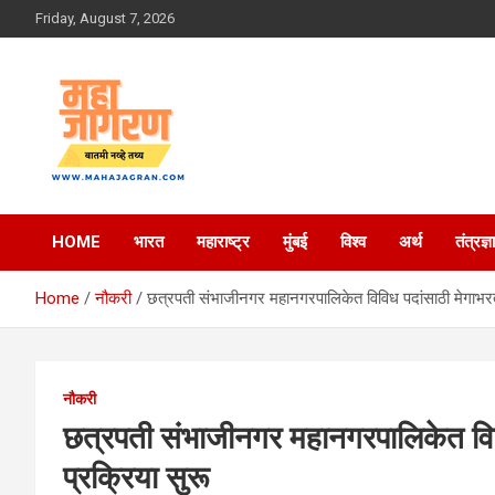
Skip
Friday, August 7, 2026
to
content
बातमी नव्हे तथ्य
महा जागरण
HOME
भारत
महाराष्ट्र
मुंबई
विश्व
अर्थ
तंत्रज्ञ
Home
नौकरी
छत्रपती संभाजीनगर महानगरपालिकेत विविध पदांसाठी मेगाभरत
नौकरी
छत्रपती संभाजीनगर महानगरपालिकेत वि
प्रक्रिया सुरू