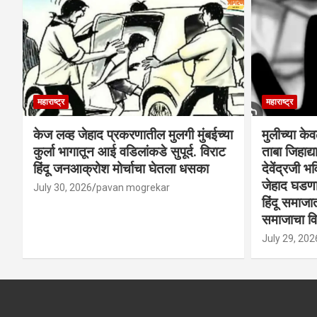
महाराष्ट्र
महाराष्ट्र
केज लव्ह जेहाद प्रकरणातील मुलगी मुंबईच्या
मुलीच्या के
कुर्ला भागातून आई वडिलांकडे सुपूर्द. विराट
ताबा जिहाद
हिंदू जनआक्रोश मोर्चाचा घेतला धसका
देवेंद्रजी भव
जेहाद घडणार
July 30, 2026
pavan mogrekar
हिंदू समाजा
समाजाचा विर
July 29, 202