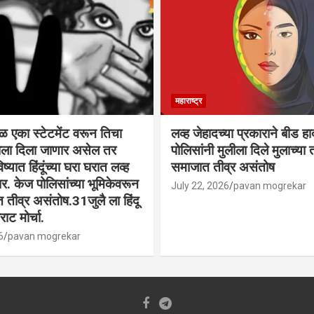
महाराष्ट्र
वळ एका स्टेटमेंट वरून तिचा
लव्ह जेहादच्या प्रकाराने बीड ह
्याला दिला जाणार असेल तर
पोलिसांनी मुलीला दिले मुलाच्या ता
िष्यात हिंदूंच्या घरा घरात लव्ह
समाजात तीव्र असंतोष
. केज पोलिसांच्या भूमिकेवरून
July 22, 2026
pavan mogrekar
त तीव्र असंतोष.31जुलै ला हिंदू
ाट मोर्चा.
6
pavan mogrekar