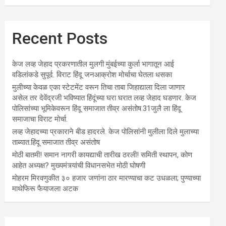
Recent Posts
केज लव्ह जेहाद प्रकरणातील मुलगी मुंबईच्या कुर्ला भागातून आई
वडिलांकडे सुपूर्द. विराट हिंदू जनआक्रोश मोर्चाचा घेतला धसका
मुलीच्या केवळ एका स्टेटमेंट वरून तिचा ताबा जिहाद्याला दिला जाणार
असेल तर देवेंद्रजी भविष्यात हिंदूंच्या घरा घरात लव्ह जेहाद घडणार. केज
पोलिसांच्या भूमिकेवरून हिंदू समाजात तीव्र असंतोष.31जुलै ला हिंदू
समाजाचा विराट मोर्चा.
लव्ह जेहादच्या प्रकाराने बीड हादरले. केज पोलिसांनी मुलीला दिले मुलाच्या
ताब्यात.हिंदू समाजात तीव्र असंतोष
मोठी बातमी! समान नागरी कायद्याची तारीख ठरली! समिती स्थापन, कोण
आहेत अध्यक्ष? मुख्यमंत्र्यांची विधानसभेत मोठी घोषणी
मोहरम मिरवणुकीत ३० हजार जणांना ठार मारण्‍याचा कट उधळला; पुण्‍याच्‍या
माथेफिरू फैयाजला अटक