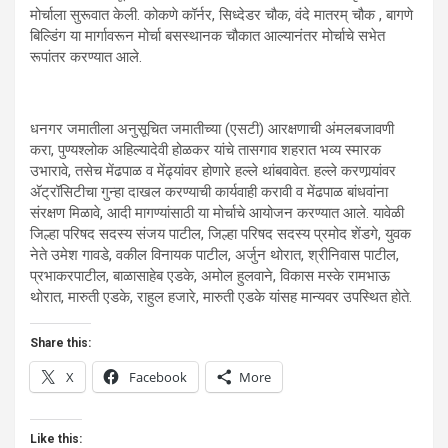
मोर्चाला सुरूवात केली. कोकणे कॉर्नर, सिध्देडर चौक, वंदे मातरम् चौक , बागणे
बिल्डिंग या मार्गावरून मोर्चा बसस्थानक चौकात आल्यानंतर मोर्चाचे सभेत
रूपांतर करण्यात आले.
धनगर जमातीला अनुसूचित जमातीच्या (एसटी) आरक्षणाची अंमलबजावणी
करा, पुण्यश्लोक अहिल्यादेवी होळकर यांचे तासगाव शहरात भव्य स्मारक
उभारावे, तसेच मेंढपाळ व मेंढ्यांवर होणारे हल्ले थांबवावेत. हल्ले करणार्‍यांवर
अ‍ॅट्रॉसिटीचा गुन्हा दाखल करण्याची कार्यवाही करावी व मेंढपाळ बांधवांना
संरक्षण मिळावे, आदी मागण्यांसाठी या मोर्चाचे आयोजन करण्यात आले. यावेळी
जिल्हा परिषद सदस्य संजय पाटील, जिल्हा परिषद सदस्य प्रमोद शेंडगे, युवक
नेते उमेश गावडे, वकील विनायक पाटील, अर्जुन थोरात, श्रीनिवास पाटील,
प्रभाकरपाटील, बाळासाहेब एडके, अमोल हुलवाने, विकास मस्के रामभाऊ
थोरात, मारुती एडके, राहुल हजारे, मारुती एडके यांसह मान्यवर उपस्थित होते.
Share this:
X
Facebook
More
Like this: