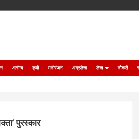
ान
आरोग्य
कृषी
मनोरंजन
अग्रलेख
लेख
नौकरी
वक्ता’ पुरस्कार