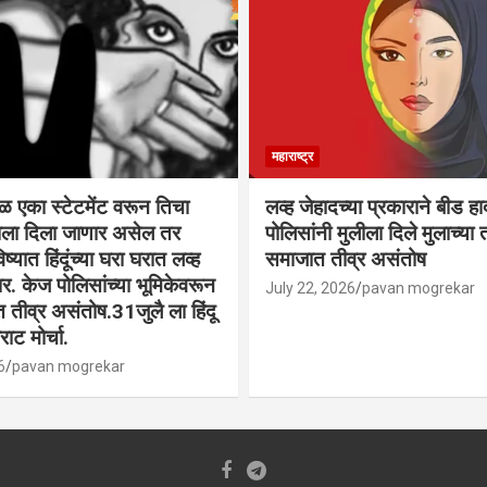
महाराष्ट्र
वळ एका स्टेटमेंट वरून तिचा
लव्ह जेहादच्या प्रकाराने बीड ह
्याला दिला जाणार असेल तर
पोलिसांनी मुलीला दिले मुलाच्या ता
िष्यात हिंदूंच्या घरा घरात लव्ह
समाजात तीव्र असंतोष
. केज पोलिसांच्या भूमिकेवरून
July 22, 2026
pavan mogrekar
त तीव्र असंतोष.31जुलै ला हिंदू
ाट मोर्चा.
6
pavan mogrekar