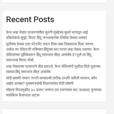
Recent Posts
केज लव्ह जेहाद प्रकरणातील मुलगी मुंबईच्या कुर्ला भागातून आई
वडिलांकडे सुपूर्द. विराट हिंदू जनआक्रोश मोर्चाचा घेतला धसका
मुलीच्या केवळ एका स्टेटमेंट वरून तिचा ताबा जिहाद्याला दिला जाणार
असेल तर देवेंद्रजी भविष्यात हिंदूंच्या घरा घरात लव्ह जेहाद घडणार. केज
पोलिसांच्या भूमिकेवरून हिंदू समाजात तीव्र असंतोष.31जुलै ला हिंदू
समाजाचा विराट मोर्चा.
लव्ह जेहादच्या प्रकाराने बीड हादरले. केज पोलिसांनी मुलीला दिले मुलाच्या
ताब्यात.हिंदू समाजात तीव्र असंतोष
मोठी बातमी! समान नागरी कायद्याची तारीख ठरली! समिती स्थापन, कोण
आहेत अध्यक्ष? मुख्यमंत्र्यांची विधानसभेत मोठी घोषणी
मोहरम मिरवणुकीत ३० हजार जणांना ठार मारण्‍याचा कट उधळला; पुण्‍याच्‍या
माथेफिरू फैयाजला अटक