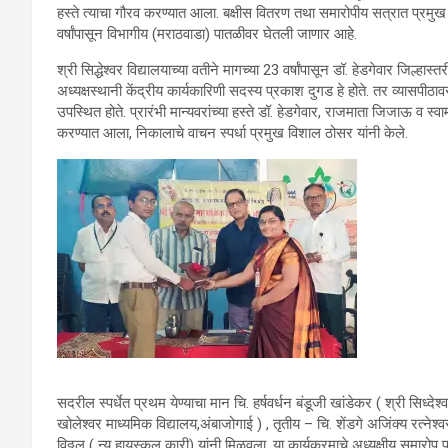
हस्ते त्याचा गौरव करण्यात आला. बक्षीस वितरण तथा समारोपीय सत्रात प्रमुख अ
वर्षांपासून विभागीय (मराठवाडा) पातळीवर घेतली जाणार आहे.
श्री सिद्धेश्वर विद्यालयाच्या वतीने मागच्या 23 वर्षांपासून डॉ. हेडगेवार जिल्हास्त
अध्यक्षस्थानी केंद्रीय कार्यकारिणी सदस्य प्रकाश दुगड हे होते. तर व्यासपीठ
उपस्थित होते. प्रारंभी मान्यवरांच्या हस्ते डॉ. हेडगेवार, राजमाता जिजाऊ व स्व
करण्यात आला, निकालाचे वाचन स्पर्धा प्रमुख विशाल ठोसर यांनी केले.
सदरील स्पर्धेत प्रथम येण्याचा मान चि. हर्षवर्धन बंडूजी खांडेकर ( श्री सिध्देश
खोलेश्वर माध्यमिक विद्यालय,अंबाजोगाई ) , तृतीय – चि. शेंडगे अजिंक्य रत्नेश्वर
विठ्ठल ( न्यू हायस्कूल कारी) यांनी मिळवला. या कार्यक्रमाचे अध्यक्षीय समार