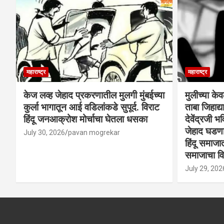
महाराष्ट्र
महाराष्ट्र
केज लव्ह जेहाद प्रकरणातील मुलगी मुंबईच्या
मुलीच्या के
कुर्ला भागातून आई वडिलांकडे सुपूर्द. विराट
ताबा जिहाद
हिंदू जनआक्रोश मोर्चाचा घेतला धसका
देवेंद्रजी भव
जेहाद घडणार
July 30, 2026
pavan mogrekar
हिंदू समाजा
समाजाचा विर
July 29, 202