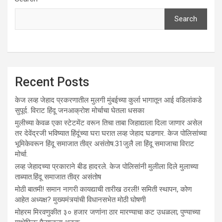
Search
Recent Posts
केज लव्ह जेहाद प्रकरणातील मुलगी मुंबईच्या कुर्ला भागातून आई वडिलांकडे
सुपूर्द. विराट हिंदू जनआक्रोश मोर्चाचा घेतला धसका
मुलीच्या केवळ एका स्टेटमेंट वरून तिचा ताबा जिहाद्याला दिला जाणार असेल
तर देवेंद्रजी भविष्यात हिंदूंच्या घरा घरात लव्ह जेहाद घडणार. केज पोलिसांच्या
भूमिकेवरून हिंदू समाजात तीव्र असंतोष.31जुलै ला हिंदू समाजाचा विराट
मोर्चा.
लव्ह जेहादच्या प्रकाराने बीड हादरले. केज पोलिसांनी मुलीला दिले मुलाच्या
ताब्यात.हिंदू समाजात तीव्र असंतोष
मोठी बातमी! समान नागरी कायद्याची तारीख ठरली! समिती स्थापन, कोण
आहेत अध्यक्ष? मुख्यमंत्र्यांची विधानसभेत मोठी घोषणी
मोहरम मिरवणुकीत ३० हजार जणांना ठार मारण्‍याचा कट उधळला; पुण्‍याच्‍या