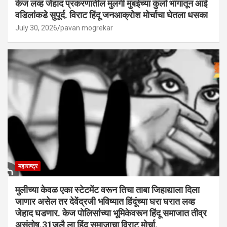
केज लव्ह जेहाद प्रकरणातील मुलगी मुंबईच्या कुर्ला भागातून आई
वडिलांकडे सुपूर्द. विराट हिंदू जनआक्रोश मोर्चाचा घेतला धसका
July 30, 2026
pavan mogrekar
महाराष्ट्र
मुलीच्या केवळ एका स्टेटमेंट वरून तिचा ताबा जिहाद्याला दिला
जाणार असेल तर देवेंद्रजी भविष्यात हिंदूंच्या घरा घरात लव्ह
जेहाद घडणार. केज पोलिसांच्या भूमिकेवरून हिंदू समाजात तीव्र
असंतोष.31जुलै ला हिंदू समाजाचा विराट मोर्चा.