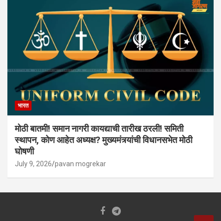
भारत
मोठी बातमी! समान नागरी कायद्याची तारीख ठरली! समिती
स्थापन, कोण आहेत अध्यक्ष? मुख्यमंत्र्यांची विधानसभेत मोठी
घोषणी
July 9, 2026
pavan mogrekar