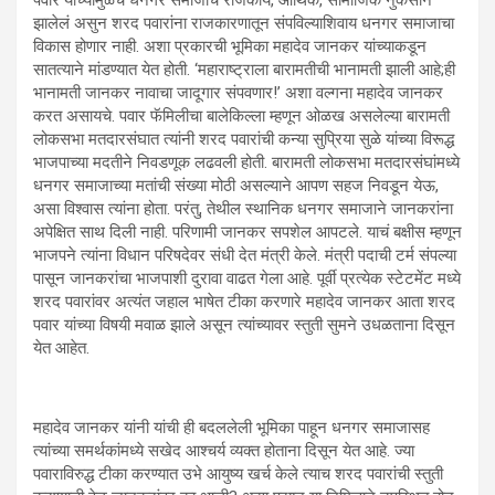
पवार यांच्यामुळेच धनगर समाजाचं राजकीय, आर्थिक, सामाजिक नुकसान
झालेलं असुन शरद पवारांना राजकारणातून संपविल्याशिवाय धनगर समाजाचा
विकास होणार नाही. अशा प्रकारची भूमिका महादेव जानकर यांच्याकडून
सातत्याने मांडण्यात येत होती. ‘महाराष्ट्राला बारामतीची भानामती झाली आहे;ही
भानामती जानकर नावाचा जादूगार संपवणार!’ अशा वल्गना महादेव जानकर
करत असायचे. पवार फॅमिलीचा बालेकिल्ला म्हणून ओळख असलेल्या बारामती
लोकसभा मतदारसंघात त्यांनी शरद पवारांची कन्या सुप्रिया सुळे यांच्या विरूद्ध
भाजपाच्या मदतीने निवडणूक लढवली होती. बारामती लोकसभा मतदारसंघांमध्ये
धनगर समाजाच्या मतांची संख्या मोठी असल्याने आपण सहज निवडून येऊ,
असा विश्वास त्यांना होता. परंतु, तेथील स्थानिक धनगर समाजाने जानकरांना
अपेक्षित साथ दिली नाही. परिणामी जानकर सपशेल आपटले. याचं बक्षीस म्हणून
भाजपने त्यांना विधान परिषदेवर संधी देत मंत्री केले. मंत्री पदाची टर्म संपल्या
पासून जानकरांचा भाजपाशी दुरावा वाढत गेला आहे. पूर्वी प्रत्येक स्टेटमेंट मध्ये
शरद पवारांवर अत्यंत जहाल भाषेत टीका करणारे महादेव जानकर आता शरद
पवार यांच्या विषयी मवाळ झाले असून त्यांच्यावर स्तुती सुमने उधळताना दिसून
येत आहेत.
महादेव जानकर यांनी यांची ही बदललेली भूमिका पाहून धनगर समाजासह
त्यांच्या समर्थकांमध्ये सखेद आश्चर्य व्यक्त होताना दिसून येत आहे. ज्या
पवाराविरुद्ध टीका करण्यात उभे आयुष्य खर्च केले त्याच शरद पवारांची स्तुती