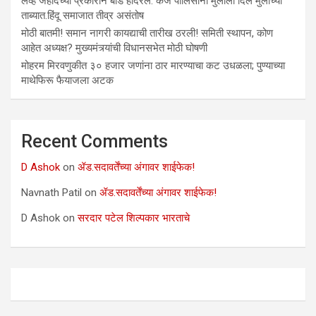
लव्ह जेहादच्या प्रकाराने बीड हादरले. केज पोलिसांनी मुलीला दिले मुलाच्या
ताब्यात.हिंदू समाजात तीव्र असंतोष
मोठी बातमी! समान नागरी कायद्याची तारीख ठरली! समिती स्थापन, कोण
आहेत अध्यक्ष? मुख्यमंत्र्यांची विधानसभेत मोठी घोषणी
मोहरम मिरवणुकीत ३० हजार जणांना ठार मारण्‍याचा कट उधळला; पुण्‍याच्‍या
माथेफिरू फैयाजला अटक
Recent Comments
D Ashok
on
ॲड.सदावर्तेंच्या अंगावर शाईफेक!
Navnath Patil
on
ॲड.सदावर्तेंच्या अंगावर शाईफेक!
D Ashok
on
सरदार पटेल शिल्पकार भारताचे