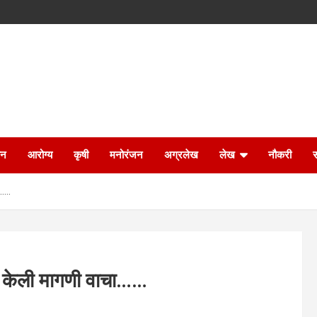
ान
आरोग्य
कृषी
मनोरंजन
अग्रलेख
लेख
नौकरी
ा……
णी केली मागणी वाचा……