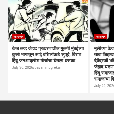
महाराष्ट्र
महाराष्ट्र
केज लव्ह जेहाद प्रकरणातील मुलगी मुंबईच्या
मुलीच्या के
कुर्ला भागातून आई वडिलांकडे सुपूर्द. विराट
ताबा जिहाद
हिंदू जनआक्रोश मोर्चाचा घेतला धसका
देवेंद्रजी भव
जेहाद घडणार
July 30, 2026
pavan mogrekar
हिंदू समाजा
समाजाचा विर
July 29, 202