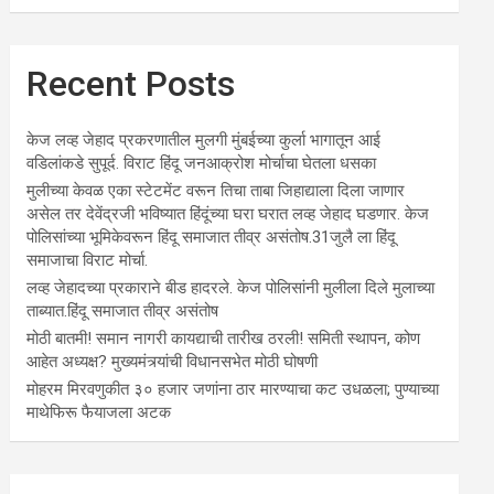
Recent Posts
केज लव्ह जेहाद प्रकरणातील मुलगी मुंबईच्या कुर्ला भागातून आई
वडिलांकडे सुपूर्द. विराट हिंदू जनआक्रोश मोर्चाचा घेतला धसका
मुलीच्या केवळ एका स्टेटमेंट वरून तिचा ताबा जिहाद्याला दिला जाणार
असेल तर देवेंद्रजी भविष्यात हिंदूंच्या घरा घरात लव्ह जेहाद घडणार. केज
पोलिसांच्या भूमिकेवरून हिंदू समाजात तीव्र असंतोष.31जुलै ला हिंदू
समाजाचा विराट मोर्चा.
लव्ह जेहादच्या प्रकाराने बीड हादरले. केज पोलिसांनी मुलीला दिले मुलाच्या
ताब्यात.हिंदू समाजात तीव्र असंतोष
मोठी बातमी! समान नागरी कायद्याची तारीख ठरली! समिती स्थापन, कोण
आहेत अध्यक्ष? मुख्यमंत्र्यांची विधानसभेत मोठी घोषणी
मोहरम मिरवणुकीत ३० हजार जणांना ठार मारण्‍याचा कट उधळला; पुण्‍याच्‍या
माथेफिरू फैयाजला अटक