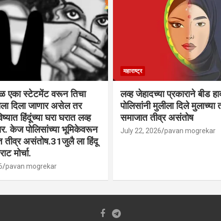
महाराष्ट्र
वळ एका स्टेटमेंट वरून तिचा
लव्ह जेहादच्या प्रकाराने बीड ह
्याला दिला जाणार असेल तर
पोलिसांनी मुलीला दिले मुलाच्या ता
िष्यात हिंदूंच्या घरा घरात लव्ह
समाजात तीव्र असंतोष
. केज पोलिसांच्या भूमिकेवरून
July 22, 2026
pavan mogrekar
त तीव्र असंतोष.31जुलै ला हिंदू
ाट मोर्चा.
6
pavan mogrekar