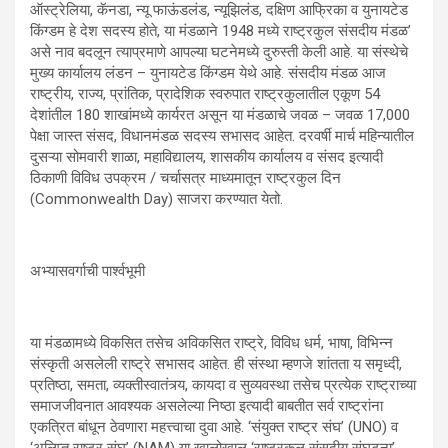
ऑस्ट्रेलिया, कॅनडा, न्यू फाऊंडलंड, न्यूझिलंड, दक्षिण आफ्रिका व युनायटेड
किंग्डम हे देश सदस्य होते, या मंडळाने 1948 मध्ये राष्ट्रकुल संसदीय मंडळ’
असे नाव बदलून त्याप्रमाणे आपल्या घटनेमध्ये दुरुस्ती केली आहे. या संस्थेचे
मुख्य कार्यालय लंडन – युनायटेड किंग्डम येथे आहे. संसदीय मंडळ आज
राष्ट्रीय, राज्य, प्रांतिक, प्रादेशिक स्वरुपात राष्ट्रकुलातील एकूण 54
देशांतील 180 शाखांमध्ये कार्यरत असून या मंडळाचे जवळ – जवळ 17,000
पेक्षा जास्त संसद, विधानमंडळ सदस्य सभासद आहेत. दरवर्षी मार्च महिन्यातील
दुसऱ्या सोमवारी शाळा, महाविद्यालय, शासकीय कार्यालय व संसद इत्यादी
ठिकाणी विविध उपक्रम / चर्चासत्र माध्यमातून राष्ट्रकुल दिन
(Commonwealth Day) साजरा करण्यात येतो.
अभ्यासवर्गाची पार्श्वभूमी
या मंडळामध्ये विकसित तसेच अविकसित राष्ट्रे, विविध धर्म, भाषा, विभिन्न
संस्कृती असलेली राष्ट्रे सभासद आहेत. ही संस्था म्हणजे शांतता य समृध्दी,
प्रतिष्ठा, समता, व्यक्तीस्वातंत्र्य, कायदा व सुव्यवस्था तसेच प्रत्येक राष्ट्राच्या
समाजजीवनात आवश्यक असलेल्या निष्ठा इत्यादी बाबतीत सर्व राष्ट्रांना
एकत्रित बांधून ठेवणारा महत्त्वाचा दुवा आहे. ‘संयुक्त राष्ट्र संघ’ (UNO) व