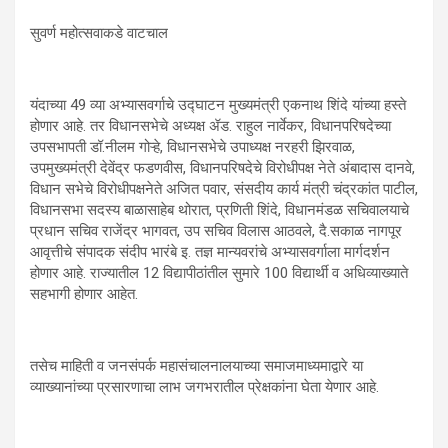
सुवर्ण महोत्सवाकडे वाटचाल
यंदाच्या 49 व्या अभ्यासवर्गाचे उद्घाटन मुख्यमंत्री एकनाथ शिंदे यांच्या हस्ते
होणार आहे. तर विधानसभेचे अध्यक्ष ॲड. राहुल नार्वेकर, विधानपरिषदेच्या
उपसभापती डॉ.नीलम गोऱ्हे, विधानसभेचे उपाध्यक्ष नरहरी झिरवाळ,
उपमुख्यमंत्री देवेंद्र फडणवीस, विधानपरिषदेचे विरोधीपक्ष नेते अंबादास दानवे,
विधान सभेचे विरोधीपक्षनेते अजित पवार, संसदीय कार्य मंत्री चंद्रकांत पाटील,
विधानसभा सदस्य बाळासाहेब थोरात, प्रणिती शिंदे, विधानमंडळ सचिवालयाचे
प्रधान सचिव राजेंद्र भागवत, उप सचिव विलास आठवले, दै.सकाळ नागपूर
आवृत्तीचे संपादक संदीप भारंबे इ. तज्ञ मान्यवरांचे अभ्यासवर्गाला मार्गदर्शन
होणार आहे. राज्यातील 12 विद्यापीठांतील सुमारे 100 विद्यार्थी व अधिव्याख्याते
सहभागी होणार आहेत.
तसेच माहिती व जनसंपर्क महासंचालनालयाच्या समाजमाध्यमाद्वारे या
व्याख्यानांच्या प्रसारणाचा लाभ जगभरातील प्रेक्षकांना घेता येणार आहे.