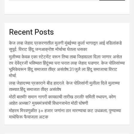
Recent Posts
केज लव्ह जेहाद प्रकरणातील मुलगी मुंबईच्या कुर्ला भागातून आई वडिलांकडे
सुपूर्द. विराट हिंदू जनआक्रोश मोर्चाचा घेतला धसका
मुलीच्या केवळ एका स्टेटमेंट वरून तिचा ताबा जिहाद्याला दिला जाणार असेल
तर देवेंद्रजी भविष्यात हिंदूंच्या घरा घरात लव्ह जेहाद घडणार. केज पोलिसांच्या
भूमिकेवरून हिंदू समाजात तीव्र असंतोष.31जुलै ला हिंदू समाजाचा विराट
मोर्चा.
लव्ह जेहादच्या प्रकाराने बीड हादरले. केज पोलिसांनी मुलीला दिले मुलाच्या
ताब्यात.हिंदू समाजात तीव्र असंतोष
मोठी बातमी! समान नागरी कायद्याची तारीख ठरली! समिती स्थापन, कोण
आहेत अध्यक्ष? मुख्यमंत्र्यांची विधानसभेत मोठी घोषणी
मोहरम मिरवणुकीत ३० हजार जणांना ठार मारण्‍याचा कट उधळला; पुण्‍याच्‍या
माथेफिरू फैयाजला अटक