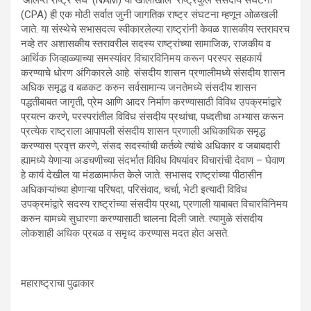
‘अलिप्त राष्ट्र संघ’ (NAM) या खालोखाल ‘राष्ट्रकुल संसदीय संघटना’
(CPA) ही एक मोठी सर्वात जुनी जागतिक राष्ट्र संघटना म्हणून ओळखली
जाते. या संस्थेचे सभासदत्व स्वीकारलेल्या राष्ट्रांनी केवळ शासकीय स्तरावरच
नव्हे तर अशासकीय स्तरावरील सदस्य राष्ट्रांच्या सामाजिक, राजकीय व
आर्थिक जिव्हाळ्याच्या समस्यांवर विचारविनिमय करून परस्पर सहकार्य
करण्याचे धोरण अंगिकारले आहे. संसदीय शासन प्रणालीमध्ये संसदीय शासन
अधिक समृद्ध व बळकट करुन सर्वसामान्य जनतेमध्ये संसदीय शासन
पद्धतीबाबत जागृती, प्रेम आणि आदर निर्माण करण्यासाठी विविध उपक्रमांद्वारे
प्रयत्न करणे, परस्परांतील विविध संसदीय प्रथांचा, पध्दतीचा अभ्यास करून
प्रत्येक राष्ट्राला आपापली संसदीय शासन प्रणाली अधिकाधिक समृद्ध
करण्यास प्रवृत्त करणे, संसद सदस्यांची कर्तव्ये त्यांचे अधिकार व जबाबदारी
ह्यामध्ये येणाऱ्या अडचणीच्या संदर्भात विविध विषयांवर विचारांची देवाण – घेवाण
हे कार्य देखील या मंडळामार्फत केले जाते. सभासद राष्ट्रांच्या पीठासीन
अधिकाऱ्यांच्या होणाऱ्या परिषदा, परिसंवाद, चर्चा, भेटी इत्यादी विविध
उपक्रमांद्वारे सदस्य राष्ट्रांच्या संसदीय प्रथा, प्रणाली याबाबत विचारविनिमय
करुन यामध्ये सुधारणा करण्यासाठी चालना दिली जाते. त्यामुळे संसदीय
लोकशाही अधिक प्रबळ व समृध्द करण्यास मदत होत असते.
महाराष्ट्राचा पुढाकार