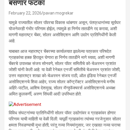
बसणार फटका
February 22, 2026
pavan mogrekar
यामुळे राज्यातील सोलर पॉवरचा विकास थांबणार असून, पंतप्रधानांच्या सूर्यघर
योजनेवरही गंभीर परिणाम होईल, त्यामुळे हा निर्णय तातडीने रद्द करावा, अशी
मागणी महाराष्ट्र चेंबर, सोलर असोसिएशन आणि उद्योग प्रतिनिधींनी केली
आहे.
याबाबत आज महाराष्ट्र चेंबरच्या कार्यालयात झालेल्या पत्रकार परिषदेत
ग्राहकांचा हक्क हिरावून घेणारा हा निर्णय तातडीने मागे घ्यावा, अशी मागणी
चेंबरचे उपाध्यक्ष संजय सोनवणे, सोलर पॉवर समितीचे को-चेअरमन प्रशांत
जोशी यांनी केली आहे. या वेळी रेनेबल एनर्जी समितीचे चेअरमन प्रशांत जोशी,
उत्तर महाराष्ट्र शाखा को-चेअरमन संजय राठी, ऑल इंडिया रेनेबल एनर्जी
असोसिएशनचे शिवा आहेर, राज्य सोलर कॉन्ट्रॅक्टर असोसिएशनचे मनीष
अहिरे-पाटील, आशिष देशमुख, सोलर मॅन्युफॅक्चरर्स असोसिएशनचे अध्यक्ष
अमित कुलकर्णी, अरुण सिंघवी आदी उपस्थित होते.
विविध संघटनांच्या प्रतिनिधींनी सोलर पॉवर उद्योगांवर व ग्राहकांवर होणार
परिणाम याची माहिती या वेळी दिली. यापूर्वी ग्राहकांना त्यांच्या गरजेनुसार सोलर
क्षमता निवडण्याची मुभा होती; परंतु नव्या नियमांनुसार, जर एखाद्या नव्या घराचा