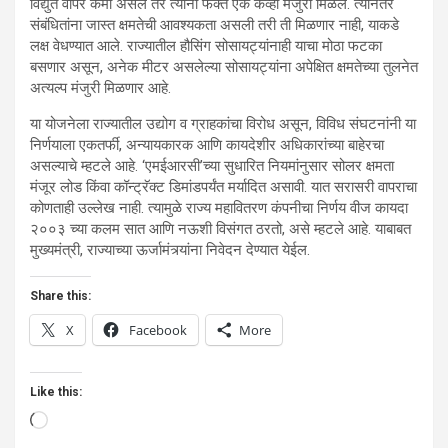
विद्युत वापर कमी असेल तर त्यांना फक्त एक केव्ही मंजुरी मिळेल. त्यानंतर
संबंधितांना जास्त क्षमतेची आवश्यकता असली तरी ती मिळणार नाही, याकडे
लक्ष वेधण्यात आले. राज्यातील हौसिंग सोसायट्यांनाही याचा मोठा फटका
बसणार असून, अनेक मीटर असलेल्या सोसायट्यांना अपेक्षित क्षमतेच्या तुलनेत
अत्यल्प मंजुरी मिळणार आहे.
या योजनेला राज्यातील उद्योग व ग्राहकांचा विरोध असून, विविध संघटनांनी या
निर्णयाला एकतर्फी, अन्यायकारक आणि कायदेशीर अधिकारांच्या बाहेरचा
असल्याचे म्हटले आहे. ‘एमईआरसी’च्या सुधारित नियमांनुसार सोलर क्षमता
मंजूर लोड किंवा कॉन्ट्रॅक्ट डिमांडपर्यंत मर्यादित असावी. यात सरासरी वापराचा
कोणताही उल्लेख नाही. त्यामुळे राज्य महावितरण कंपनीचा निर्णय वीज कायदा
२००३ च्या कलम सात आणि नऊशी विसंगत ठरतो, असे म्हटले आहे. याबाबत
मुख्यमंत्री, राज्याच्या ऊर्जामंत्र्यांना निवेदन देण्यात येईल.
Share this:
X
Facebook
More
Like this:
Loading…