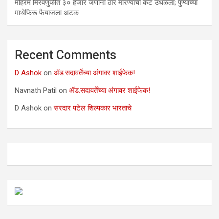
मोहरम मिरवणुकीत ३० हजार जणांना ठार मारण्‍याचा कट उधळला; पुण्‍याच्‍या
माथेफिरू फैयाजला अटक
Recent Comments
D Ashok
on
ॲड.सदावर्तेंच्या अंगावर शाईफेक!
Navnath Patil
on
ॲड.सदावर्तेंच्या अंगावर शाईफेक!
D Ashok
on
सरदार पटेल शिल्पकार भारताचे