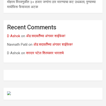
मोहरम मिरवणुकीत ३० हजार जणांना ठार मारण्‍याचा कट उधळला; पुण्‍याच्‍या
माथेफिरू फैयाजला अटक
Recent Comments
D Ashok
on
ॲड.सदावर्तेंच्या अंगावर शाईफेक!
Navnath Patil
on
ॲड.सदावर्तेंच्या अंगावर शाईफेक!
D Ashok
on
सरदार पटेल शिल्पकार भारताचे