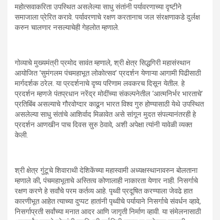
महोत्सवाकरिता उपस्थित असलेल्या साधु संतांनी पर्यावरणाच्या दृष्टीने
समाजाला प्रेरित करावे. पर्यावरणाचे रक्षण करतानाच जल संरक्षणाकडे दुर्लक्ष
करुन चालणार नसल्याचेही गेहलोत म्हणाले.
गोव्याचे मुख्यमंत्री प्रमोद सावंत म्हणाले, श्री क्षेत्र सिद्धगिरी महासंस्थान
आयोजित ‘सुमंगलम पंचमहाभूत लोकोत्सव’ प्रदर्शन येणाऱ्या आगामी पिढीसाठी
मार्गदर्शक ठरेल. या प्रदर्शनाचे दृष्य परिणाम लवकरच दिसून येतील. हे
प्रदर्शन म्हणजे पंतप्रधान नरेंद्र मोदींच्या संकल्पनेतील ‘आत्मनिर्भर भारताचे’
प्रतिबिंब असल्याचे गौरवोग्दार काढून भारत विश्व गुरु होण्यासाठी येथे उपस्थित
असलेल्या साधु संतांचे आशिर्वाद मिळावेत असे सांगून मुदत संपल्यानंतरही हे
प्रदर्शन आणखीन पाच दिवस सुरु ठेवावे, अशी अपेक्षा त्यांनी यावेळी व्यक्त
केली.
श्री क्षेत्र गुंटूचे शिवाराथी देशिकेंच्या महास्वामी अध्यक्षस्थानावरुन बोलताना
म्हणाले की, पंचमहाभूताचे अस्तित्व कोणालाही नाकारता येणार नाही. निसर्गाचे
रक्षण करणे हे सर्वांचे परम कर्तव्य आहे. पृथ्वी प्रदूषित करण्याला जेवढे हात
कारणीभूत आहेत त्याच्या दुप्पट हातांनी पृथ्वीचे पर्यायाने निसर्गाचे संवर्धन व्हावे,
निसर्गाप्रती सर्वांच्या मनात आदर आणि जागृती निर्माण व्हावी. या संमेलनासाठी