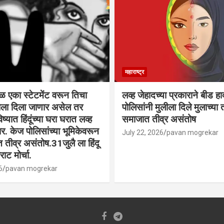
महाराष्ट्र
वळ एका स्टेटमेंट वरून तिचा
लव्ह जेहादच्या प्रकाराने बीड ह
्याला दिला जाणार असेल तर
पोलिसांनी मुलीला दिले मुलाच्या ता
िष्यात हिंदूंच्या घरा घरात लव्ह
समाजात तीव्र असंतोष
. केज पोलिसांच्या भूमिकेवरून
July 22, 2026
pavan mogrekar
त तीव्र असंतोष.31जुलै ला हिंदू
ाट मोर्चा.
6
pavan mogrekar