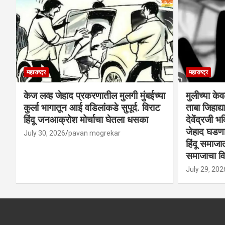
महाराष्ट्र
महाराष्ट्र
केज लव्ह जेहाद प्रकरणातील मुलगी मुंबईच्या
मुलीच्या के
कुर्ला भागातून आई वडिलांकडे सुपूर्द. विराट
ताबा जिहाद
हिंदू जनआक्रोश मोर्चाचा घेतला धसका
देवेंद्रजी भव
जेहाद घडणार
July 30, 2026
pavan mogrekar
हिंदू समाजा
समाजाचा विर
July 29, 202