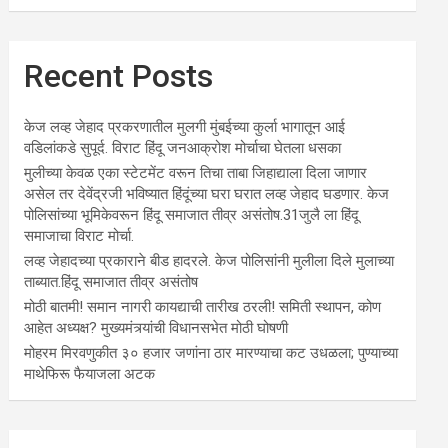
Recent Posts
केज लव्ह जेहाद प्रकरणातील मुलगी मुंबईच्या कुर्ला भागातून आई
वडिलांकडे सुपूर्द. विराट हिंदू जनआक्रोश मोर्चाचा घेतला धसका
मुलीच्या केवळ एका स्टेटमेंट वरून तिचा ताबा जिहाद्याला दिला जाणार
असेल तर देवेंद्रजी भविष्यात हिंदूंच्या घरा घरात लव्ह जेहाद घडणार. केज
पोलिसांच्या भूमिकेवरून हिंदू समाजात तीव्र असंतोष.31जुलै ला हिंदू
समाजाचा विराट मोर्चा.
लव्ह जेहादच्या प्रकाराने बीड हादरले. केज पोलिसांनी मुलीला दिले मुलाच्या
ताब्यात.हिंदू समाजात तीव्र असंतोष
मोठी बातमी! समान नागरी कायद्याची तारीख ठरली! समिती स्थापन, कोण
आहेत अध्यक्ष? मुख्यमंत्र्यांची विधानसभेत मोठी घोषणी
मोहरम मिरवणुकीत ३० हजार जणांना ठार मारण्‍याचा कट उधळला; पुण्‍याच्‍या
माथेफिरू फैयाजला अटक