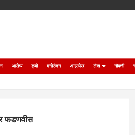
ान
आरोग्य
कृषी
मनोरंजन
अग्रलेख
लेख
नौकरी
ेंद्र फडणवीस