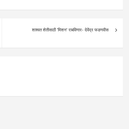
शाश्वत शेतीसाठी ‘मिशन’ राबविणार- देवेंद्र फडणवीस