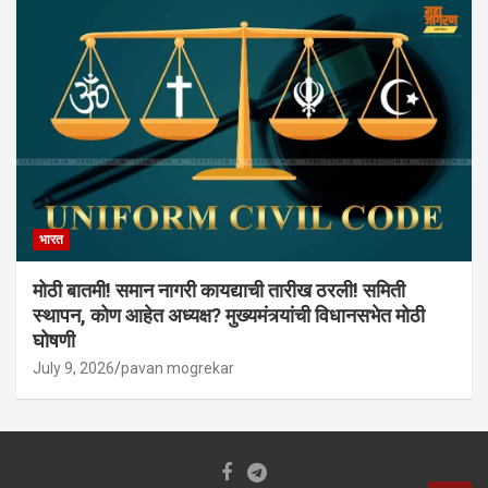
भारत
मोठी बातमी! समान नागरी कायद्याची तारीख ठरली! समिती
स्थापन, कोण आहेत अध्यक्ष? मुख्यमंत्र्यांची विधानसभेत मोठी
घोषणी
July 9, 2026
pavan mogrekar