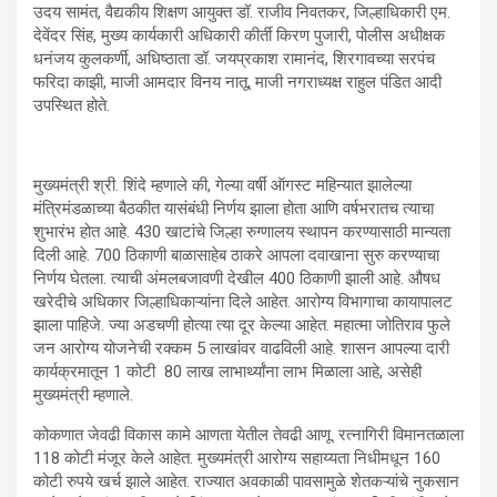
उदय सामंत, वैद्यकीय शिक्षण आयुक्त डॉ. राजीव निवतकर, जिल्हाधिकारी एम.
देवेंदर सिंह, मुख्य कार्यकारी अधिकारी कीर्ती किरण पुजारी, पोलीस अधीक्षक
धनंजय कुलकर्णी, अधिष्ठाता डॉ. जयप्रकाश रामानंद, शिरगावच्या सरपंच
फरिदा काझी, माजी आमदार विनय नातू, माजी नगराध्यक्ष राहुल पंडित आदी
उपस्थित होते.
मुख्यमंत्री श्री. शिंदे म्हणाले की, गेल्या वर्षी ऑगस्ट महिन्यात झालेल्या
मंत्रिमंडळाच्या बैठकीत यासंबंधी निर्णय झाला होता आणि वर्षभरातच त्याचा
शुभारंभ होत आहे. 430 खाटांचे जिल्हा रुग्णालय स्थापन करण्यासाठी मान्यता
दिली आहे. 700 ठिकाणी बाळासाहेब ठाकरे आपला दवाखाना सुरु करण्याचा
निर्णय घेतला. त्याची अंमलबजावणी देखील 400 ठिकाणी झाली आहे. औषध
खरेदीचे अधिकार जिल्हाधिकाऱ्यांना दिले आहेत. आरोग्य विभागाचा कायापालट
झाला पाहिजे. ज्या अडचणी होत्या त्या दूर केल्या आहेत. महात्मा जोतिराव फुले
जन आरोग्य योजनेची रक्कम 5 लाखांवर वाढविली आहे. शासन आपल्या दारी
कार्यक्रमातून 1 कोटी 80 लाख लाभार्थ्यांना लाभ मिळाला आहे, असेही
मुख्यमंत्री म्हणाले.
कोकणात जेवढी विकास कामे आणता येतील तेवढी आणू. रत्नागिरी विमानतळाला
118 कोटी मंजूर केले आहेत. मुख्यमंत्री आरोग्य सहाय्यता निधीमधून 160
कोटी रुपये खर्च झाले आहेत. राज्यात अवकाळी पावसामुळे शेतकऱ्यांचे नुकसान