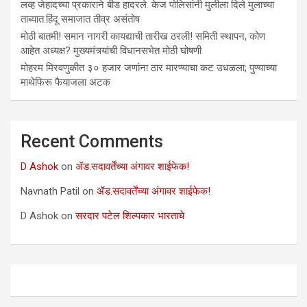
लव्ह जेहादच्या प्रकाराने बीड हादरले. केज पोलिसांनी मुलीला दिले मुलाच्या
ताब्यात.हिंदू समाजात तीव्र असंतोष
मोठी बातमी! समान नागरी कायद्याची तारीख ठरली! समिती स्थापन, कोण
आहेत अध्यक्ष? मुख्यमंत्र्यांची विधानसभेत मोठी घोषणी
मोहरम मिरवणुकीत ३० हजार जणांना ठार मारण्‍याचा कट उधळला; पुण्‍याच्‍या
माथेफिरू फैयाजला अटक
Recent Comments
D Ashok
on
ॲड.सदावर्तेंच्या अंगावर शाईफेक!
Navnath Patil
on
ॲड.सदावर्तेंच्या अंगावर शाईफेक!
D Ashok
on
सरदार पटेल शिल्पकार भारताचे