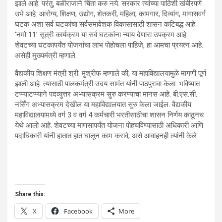
झाले आहे. परंतु, बळीराजाने चिंता करु नये. सरकार त्यांच्या पाठिशी खंबीरपणे
उभे आहे. आरोग्य, शिक्षण, उद्योग, शेतकरी, महिला, कामगार, दिव्यांग, मागासवर्ग
घटक अशा सर्व घटकांचा सर्वसमावेशक विकासासाठी शासन कटिबद्ध आहे.
‘नमो 11’ सूत्री कार्यक्रम या सर्व घटकांना न्याय देणारा उपक्रम आहे.
शेवटच्या घटकापर्यंत योजनांचा लाभ पोहोचला पाहिजे, हा आमचा प्रयत्न आहे.
असेही मुख्यमंत्री म्हणाले.
वैद्यकीय शिक्षण मंत्री श्री. मुश्रीफ म्हणाले की, या महाविद्यालयामुळे मागणी पूर्ण
झाली आहे. त्यासाठी पालकमंत्री उदय सामंत यांनी पाठपुरावा केला. भविष्यात
टप्प्याटप्प्याने पदव्युत्तर अभ्यासक्रम सुरु करण्याचा मानस आहे. बी.एस.सी.
नर्सिंग अभ्यासक्रम देखील या महाविद्यालयात सुरु केला जाईल. वैद्यकीय
महाविद्यालयामध्ये वर्ग 3 व वर्ग 4 कर्मचारी भरतीसाठीचा शासन निर्णय काढूनच
येथे आलो आहे. शेवटच्या माणसापर्यंत योजना पोहचविण्यासाठी अधिकारी आणि
पदाधिकारी यांनी हातात हात घालून काम करावे, असे आवाहनही त्यांनी केले.
Share this:
X
Facebook
More