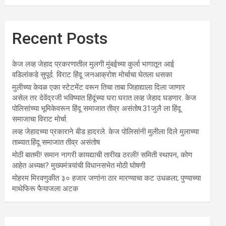
Recent Posts
केज लव्ह जेहाद प्रकरणातील मुलगी मुंबईच्या कुर्ला भागातून आई
वडिलांकडे सुपूर्द. विराट हिंदू जनआक्रोश मोर्चाचा घेतला धसका
मुलीच्या केवळ एका स्टेटमेंट वरून तिचा ताबा जिहाद्याला दिला जाणार
असेल तर देवेंद्रजी भविष्यात हिंदूंच्या घरा घरात लव्ह जेहाद घडणार. केज
पोलिसांच्या भूमिकेवरून हिंदू समाजात तीव्र असंतोष.31जुलै ला हिंदू
समाजाचा विराट मोर्चा.
लव्ह जेहादच्या प्रकाराने बीड हादरले. केज पोलिसांनी मुलीला दिले मुलाच्या
ताब्यात.हिंदू समाजात तीव्र असंतोष
मोठी बातमी! समान नागरी कायद्याची तारीख ठरली! समिती स्थापन, कोण
आहेत अध्यक्ष? मुख्यमंत्र्यांची विधानसभेत मोठी घोषणी
मोहरम मिरवणुकीत ३० हजार जणांना ठार मारण्‍याचा कट उधळला; पुण्‍याच्‍या
माथेफिरू फैयाजला अटक