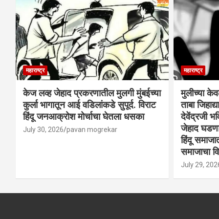
महाराष्ट्र
महाराष्ट्र
केज लव्ह जेहाद प्रकरणातील मुलगी मुंबईच्या
मुलीच्या के
कुर्ला भागातून आई वडिलांकडे सुपूर्द. विराट
ताबा जिहाद
हिंदू जनआक्रोश मोर्चाचा घेतला धसका
देवेंद्रजी भव
जेहाद घडणार
July 30, 2026
pavan mogrekar
हिंदू समाजा
समाजाचा विर
July 29, 202