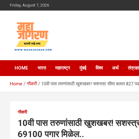
Skip
Friday, August 7, 2026
to
content
बातमी नव्हे तथ्य
महा जागरण
HOME
भारत
महाराष्ट्र
मुंबई
विश्व
अर्थ
तंत्रज्ञ
Home
नौकरी
10वी पास तरुणांसाठी खुशखबर! सशस्त्र सीमा बलात 827 पदा
नौकरी
10वी पास तरुणांसाठी खुशखबर! सशस्त्र
69100 पगार मिळेल..