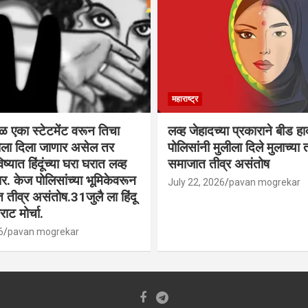
महाराष्ट्र
वळ एका स्टेटमेंट वरून तिचा
लव्ह जेहादच्या प्रकाराने बीड ह
्याला दिला जाणार असेल तर
पोलिसांनी मुलीला दिले मुलाच्या ता
िष्यात हिंदूंच्या घरा घरात लव्ह
समाजात तीव्र असंतोष
. केज पोलिसांच्या भूमिकेवरून
July 22, 2026
pavan mogrekar
त तीव्र असंतोष.31जुलै ला हिंदू
ाट मोर्चा.
6
pavan mogrekar