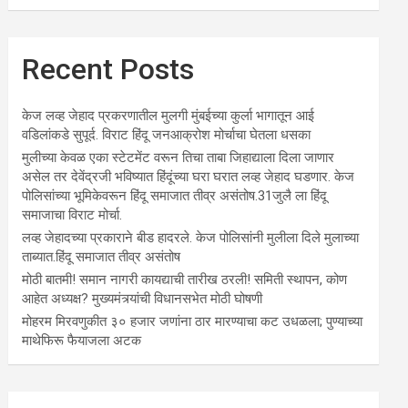
Recent Posts
केज लव्ह जेहाद प्रकरणातील मुलगी मुंबईच्या कुर्ला भागातून आई
वडिलांकडे सुपूर्द. विराट हिंदू जनआक्रोश मोर्चाचा घेतला धसका
मुलीच्या केवळ एका स्टेटमेंट वरून तिचा ताबा जिहाद्याला दिला जाणार
असेल तर देवेंद्रजी भविष्यात हिंदूंच्या घरा घरात लव्ह जेहाद घडणार. केज
पोलिसांच्या भूमिकेवरून हिंदू समाजात तीव्र असंतोष.31जुलै ला हिंदू
समाजाचा विराट मोर्चा.
लव्ह जेहादच्या प्रकाराने बीड हादरले. केज पोलिसांनी मुलीला दिले मुलाच्या
ताब्यात.हिंदू समाजात तीव्र असंतोष
मोठी बातमी! समान नागरी कायद्याची तारीख ठरली! समिती स्थापन, कोण
आहेत अध्यक्ष? मुख्यमंत्र्यांची विधानसभेत मोठी घोषणी
मोहरम मिरवणुकीत ३० हजार जणांना ठार मारण्‍याचा कट उधळला; पुण्‍याच्‍या
माथेफिरू फैयाजला अटक