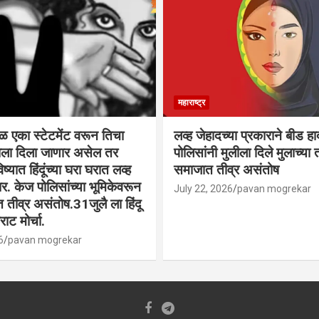
महाराष्ट्र
वळ एका स्टेटमेंट वरून तिचा
लव्ह जेहादच्या प्रकाराने बीड ह
्याला दिला जाणार असेल तर
पोलिसांनी मुलीला दिले मुलाच्या ता
िष्यात हिंदूंच्या घरा घरात लव्ह
समाजात तीव्र असंतोष
. केज पोलिसांच्या भूमिकेवरून
July 22, 2026
pavan mogrekar
त तीव्र असंतोष.31जुलै ला हिंदू
ाट मोर्चा.
6
pavan mogrekar