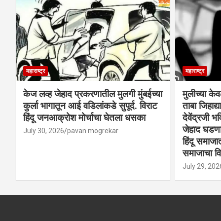
महाराष्ट्र
महाराष्ट्र
केज लव्ह जेहाद प्रकरणातील मुलगी मुंबईच्या
मुलीच्या के
कुर्ला भागातून आई वडिलांकडे सुपूर्द. विराट
ताबा जिहाद
हिंदू जनआक्रोश मोर्चाचा घेतला धसका
देवेंद्रजी भव
जेहाद घडणार
July 30, 2026
pavan mogrekar
हिंदू समाजा
समाजाचा विर
July 29, 202