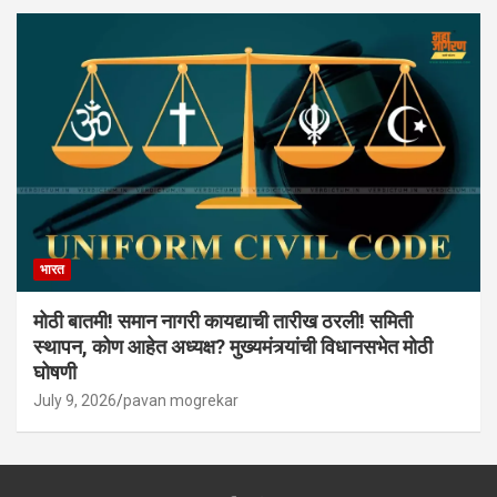
भारत
मोठी बातमी! समान नागरी कायद्याची तारीख ठरली! समिती
स्थापन, कोण आहेत अध्यक्ष? मुख्यमंत्र्यांची विधानसभेत मोठी
घोषणी
July 9, 2026
pavan mogrekar