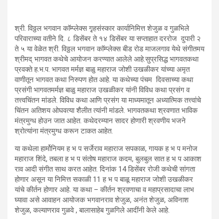
श्री. विठ्ठल भगवान काॅम्प्लेक्स गृृहसंस्कार कार्यानिमित्त शेजुळ व गुळभिले
परिवाराच्या वतीने दि. ८ डिसेंबर ते १४ डिसेंबर या सप्ताहात दररोज दुपारी २
ते ५ या वेळेत श्री. विठ्ठल भगवान काॅम्प्लेक्स बीड रोड माजलगाव येथे संगीतमय
श्रीमद् भागवत कथेचे आयोजन करण्यात आलेले आहे.सुप्रसिद्ध भागवतकथा
प्रवक्ते ह.भ.प. भागवत मर्मज्ञ बाळु महाराज जोशी उखळीकर यांच्या अमृत
वाणीतून भागवत कथा निरुपण होत आहे. या कथेच्या पंचम दिवसाच्या कथा
प्रसंगी भागवतमर्मज्ञ बाळु महाराज उखळीकर यांनी विविध कथा प्रसंग व
तत्त्वचिंतन मांडले. विविध कथा आणि प्रसंग या माध्यमातून अध्यात्मिक तत्त्वांचे
चिंतन अतिशय ओघवत्या शैलीत त्यांनी मांडले. भागवतकथा श्रवणात भाविक
मंत्रमुग्ध होउन जात आहेत. कथेदरम्यान सादर होणारी श्रवणीय भजने
श्रोत्यांना मंत्रमुग्ध करून टाकत आहेत.
या कथेला हार्मोनियम ह भ प सर्जेराव महाराज सपकाळ, गायक ह भ प मनोज
महाराज शिंदे, तबला ह भ प संतोष महाराज कदम, बुलबुल सात ह भ प आकाश
राव आदी संगीत साथ करत आहेत. दिनांक 14 डिसेंबर रोजी कथेची सांगता
होणार असून या निमित्त सकाळी 11 ह भ प बाळू महाराज जोशी उखळीकर
यांचे कीर्तन होणार आहे. या कथा – कीर्तन श्रवणाचा व महाप्रसादाचा लाभ
घ्यावा असे आवाहन आयोजक भगवानराव शेजुळ, अनंत शेजुळ, अविनाश
शेजुळ, कल्याणराव गुळवे , बालासाहेब गुळगिले आदींनी केले आहे.