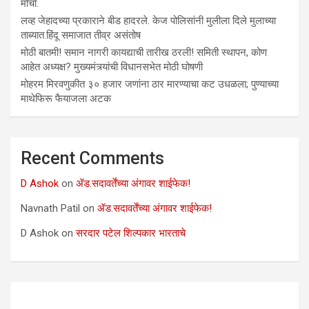
मोर्चा.
लव्ह जेहादच्या प्रकाराने बीड हादरले. केज पोलिसांनी मुलीला दिले मुलाच्या
ताब्यात.हिंदू समाजात तीव्र असंतोष
मोठी बातमी! समान नागरी कायद्याची तारीख ठरली! समिती स्थापन, कोण
आहेत अध्यक्ष? मुख्यमंत्र्यांची विधानसभेत मोठी घोषणी
मोहरम मिरवणुकीत ३० हजार जणांना ठार मारण्‍याचा कट उधळला; पुण्‍याच्‍या
माथेफिरू फैयाजला अटक
Recent Comments
D Ashok
on
ॲड.सदावर्तेंच्या अंगावर शाईफेक!
Navnath Patil
on
ॲड.सदावर्तेंच्या अंगावर शाईफेक!
D Ashok
on
सरदार पटेल शिल्पकार भारताचे