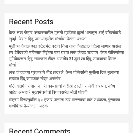
Recent Posts
केज लव्ह जेहाद प्रकरणातील मुलगी मुंबईच्या कुर्ला भागातून आई वडिलांकडे
सुपूर्द. विराट हिंदू जनआक्रोश मोर्चाचा घेतला धसका
मुलीच्या केवळ एका स्टेटमेंट वरून तिचा ताबा जिहाद्याला दिला जाणार असेल
तर देवेंद्रजी भविष्यात हिंदूंच्या घरा घरात लव्ह जेहाद घडणार. केज पोलिसांच्या
भूमिकेवरून हिंदू समाजात तीव्र असंतोष.31जुलै ला हिंदू समाजाचा विराट
मोर्चा.
लव्ह जेहादच्या प्रकाराने बीड हादरले. केज पोलिसांनी मुलीला दिले मुलाच्या
ताब्यात.हिंदू समाजात तीव्र असंतोष
मोठी बातमी! समान नागरी कायद्याची तारीख ठरली! समिती स्थापन, कोण
आहेत अध्यक्ष? मुख्यमंत्र्यांची विधानसभेत मोठी घोषणी
मोहरम मिरवणुकीत ३० हजार जणांना ठार मारण्‍याचा कट उधळला; पुण्‍याच्‍या
माथेफिरू फैयाजला अटक
Recent Comments