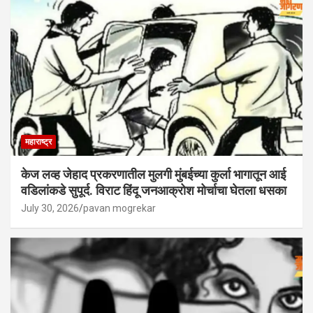
महाराष्ट्र
केज लव्ह जेहाद प्रकरणातील मुलगी मुंबईच्या कुर्ला भागातून आई
वडिलांकडे सुपूर्द. विराट हिंदू जनआक्रोश मोर्चाचा घेतला धसका
July 30, 2026
pavan mogrekar