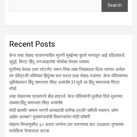
Search
Recent Posts
केज लव्ह जेहाद प्रकरणातील मुलगी मुंबईच्या कुर्ला भागातून आई वडिलांकडे
सुपूर्द. विराट हिंदू जनआक्रोश मोर्चाचा घेतला धसका
मुलीच्या केवळ एका स्टेटमेंट वरून तिचा ताबा जिहाद्याला दिला जाणार असेल
तर देवेंद्रजी भविष्यात हिंदूंच्या घरा घरात लव्ह जेहाद घडणार. केज पोलिसांच्या
भूमिकेवरून हिंदू समाजात तीव्र असंतोष.31जुलै ला हिंदू समाजाचा विराट
मोर्चा.
लव्ह जेहादच्या प्रकाराने बीड हादरले. केज पोलिसांनी मुलीला दिले मुलाच्या
ताब्यात.हिंदू समाजात तीव्र असंतोष
मोठी बातमी! समान नागरी कायद्याची तारीख ठरली! समिती स्थापन, कोण
आहेत अध्यक्ष? मुख्यमंत्र्यांची विधानसभेत मोठी घोषणी
मोहरम मिरवणुकीत ३० हजार जणांना ठार मारण्‍याचा कट उधळला; पुण्‍याच्‍या
माथेफिरू फैयाजला अटक