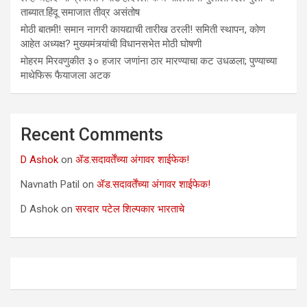
ताब्यात.हिंदू समाजात तीव्र असंतोष
मोठी बातमी! समान नागरी कायद्याची तारीख ठरली! समिती स्थापन, कोण
आहेत अध्यक्ष? मुख्यमंत्र्यांची विधानसभेत मोठी घोषणी
मोहरम मिरवणुकीत ३० हजार जणांना ठार मारण्‍याचा कट उधळला; पुण्‍याच्‍या
माथेफिरू फैयाजला अटक
Recent Comments
D Ashok
on
ॲड.सदावर्तेंच्या अंगावर शाईफेक!
Navnath Patil
on
ॲड.सदावर्तेंच्या अंगावर शाईफेक!
D Ashok
on
सरदार पटेल शिल्पकार भारताचे