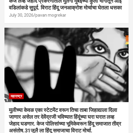
केज लव्ह जेहाद प्रकरणातील मुलगी मुंबईच्या कुर्ला भागातून आई
वडिलांकडे सुपूर्द. विराट हिंदू जनआक्रोश मोर्चाचा घेतला धसका
July 30, 2026
pavan mogrekar
महाराष्ट्र
मुलीच्या केवळ एका स्टेटमेंट वरून तिचा ताबा जिहाद्याला दिला
जाणार असेल तर देवेंद्रजी भविष्यात हिंदूंच्या घरा घरात लव्ह
जेहाद घडणार. केज पोलिसांच्या भूमिकेवरून हिंदू समाजात तीव्र
असंतोष.31जुलै ला हिंदू समाजाचा विराट मोर्चा.