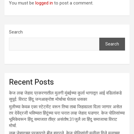
You must be
logged in
to post a comment.
Search
Search
Recent Posts
केज लव्ह जेहाद प्रकरणातील मुलगी मुंबईच्या कुर्ला भागातून आई वडिलांकडे
सुपूर्द. विराट हिंदू जनआक्रोश मोर्चाचा घेतला धसका
मुलीच्या केवळ एका स्टेटमेंट वरून तिचा ताबा जिहाद्याला दिला जाणार असेल
तर देवेंद्रजी भविष्यात हिंदूंच्या घरा घरात लव्ह जेहाद घडणार. केज पोलिसांच्या
भूमिकेवरून हिंदू समाजात तीव्र असंतोष.31जुलै ला हिंदू समाजाचा विराट
मोर्चा.
लव्ह जेहादच्या प्रकाराने बीड हादरले. केज पोलिसांनी मुलीला दिले मुलाच्या