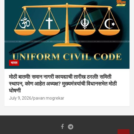
भारत
मोठी बातमी! समान नागरी कायद्याची तारीख ठरली! समिती
स्थापन, कोण आहेत अध्यक्ष? मुख्यमंत्र्यांची विधानसभेत मोठी
घोषणी
July 9, 2026
pavan mogrekar