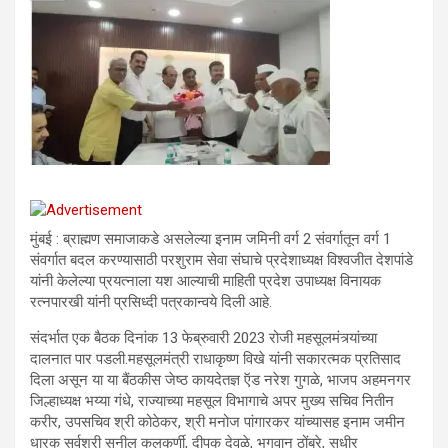
मुंबई : ब्राह्मण समाजाकडे असलेल्या इनाम जमिनी वर्ग 2 संवर्गातून वर्ग 1
संवर्गात बदल करण्यासाठी परशुराम सेवा संघाचे प्रदेशाध्यक्ष विश्वजीत देशपांडे
यांनी केलेल्या प्रयत्नाला यश आल्याची माहिती प्रदेश उपाध्यक्ष विनायक
रत्नपारखी यांनी प्रसिध्दी पत्रकान्वये दिली आहे.
संदर्भात एक बैठक दिनांक 13 फेब्रुवारी 2023 रोजी महसूलमंत्र्यांच्या
दालनात पार पडली.महसूलमंत्री राधाकृष्ण विखे यांनी सकारत्मक प्रतिसाद
दिला असून या या बैंठकीस जेष्ठ कायदेतज्ञ ऍड नरेश गुगळे, भाजप अहमनगर
जिल्हाध्यक्ष भय्या गंधे, राज्याच्या महसूल विभागाचे अपर मुख्य सचिव नितीन
करीर, उपसचिव श्री कोठेकर, श्री मनोज पांगारकर यांच्यासह इनाम जमीन
धारक सर्वश्री सुनील कुलकर्णी, दीपक देवळे, भगवान ठोंबरे, सुधीर