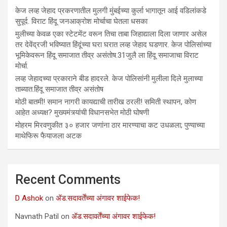
केज लव्ह जेहाद प्रकरणातील मुलगी मुंबईच्या कुर्ला भागातून आई वडिलांकडे
सुपूर्द. विराट हिंदू जनआक्रोश मोर्चाचा घेतला धसका
मुलीच्या केवळ एका स्टेटमेंट वरून तिचा ताबा जिहाद्याला दिला जाणार असेल
तर देवेंद्रजी भविष्यात हिंदूंच्या घरा घरात लव्ह जेहाद घडणार. केज पोलिसांच्या
भूमिकेवरून हिंदू समाजात तीव्र असंतोष.31जुलै ला हिंदू समाजाचा विराट
मोर्चा.
लव्ह जेहादच्या प्रकाराने बीड हादरले. केज पोलिसांनी मुलीला दिले मुलाच्या
ताब्यात.हिंदू समाजात तीव्र असंतोष
मोठी बातमी! समान नागरी कायद्याची तारीख ठरली! समिती स्थापन, कोण
आहेत अध्यक्ष? मुख्यमंत्र्यांची विधानसभेत मोठी घोषणी
मोहरम मिरवणुकीत ३० हजार जणांना ठार मारण्‍याचा कट उधळला; पुण्‍याच्‍या
माथेफिरू फैयाजला अटक
Recent Comments
D Ashok
on
ॲड.सदावर्तेंच्या अंगावर शाईफेक!
Navnath Patil
on
ॲड.सदावर्तेंच्या अंगावर शाईफेक!