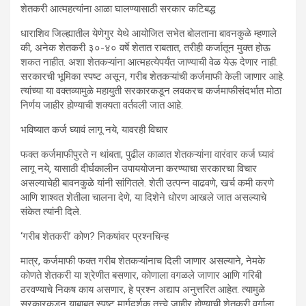
शेतकरी आत्महत्यांना आळा घालण्यासाठी सरकार कटिबद्ध
धाराशिव जिल्ह्यातील येणेगुर येथे आयोजित सभेत बोलताना बावनकुळे म्हणाले
की, अनेक शेतकरी ३०-४० वर्षे शेतात राबतात, तरीही कर्जातून मुक्त होऊ
शकत नाहीत. अशा शेतकऱ्यांना आत्महत्येपर्यंत जाण्याची वेळ येऊ देणार नाही.
सरकारची भूमिका स्पष्ट असून, गरीब शेतकऱ्यांची कर्जमाफी केली जाणार आहे.
त्यांच्या या वक्तव्यामुळे महायुती सरकारकडून लवकरच कर्जमाफीसंदर्भात मोठा
निर्णय जाहीर होण्याची शक्यता वर्तवली जात आहे.
भविष्यात कर्ज घ्यावं लागू नये, यावरही विचार
फक्त कर्जमाफीपुरते न थांबता, पुढील काळात शेतकऱ्यांना वारंवार कर्ज घ्यावं
लागू नये, यासाठी दीर्घकालीन उपाययोजना करण्याचा सरकारचा विचार
असल्याचेही बावनकुळे यांनी सांगितले. शेती उत्पन्न वाढवणे, खर्च कमी करणे
आणि शाश्वत शेतीला चालना देणे, या दिशेने धोरण आखले जात असल्याचे
संकेत त्यांनी दिले.
‘गरीब शेतकरी’ कोण? निकषांवर प्रश्नचिन्ह
मात्र, कर्जमाफी फक्त गरीब शेतकऱ्यांनाच दिली जाणार असल्याने, नेमके
कोणते शेतकरी या श्रेणीत बसणार, कोणाला वगळले जाणार आणि गरिबी
ठरवण्याचे निकष काय असणार, हे प्रश्न अद्याप अनुत्तरित आहेत. त्यामुळे
सरकारकडून याबाबत स्पष्ट मार्गदर्शक तत्त्वे जाहीर होण्याची शेतकरी वर्गाला