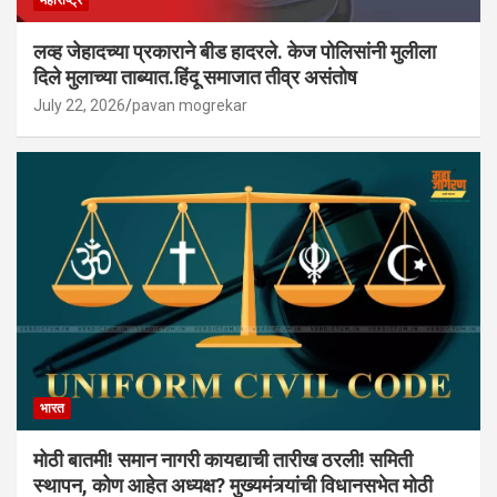
महाराष्ट्र
लव्ह जेहादच्या प्रकाराने बीड हादरले. केज पोलिसांनी मुलीला
दिले मुलाच्या ताब्यात.हिंदू समाजात तीव्र असंतोष
July 22, 2026
pavan mogrekar
भारत
मोठी बातमी! समान नागरी कायद्याची तारीख ठरली! समिती
स्थापन, कोण आहेत अध्यक्ष? मुख्यमंत्र्यांची विधानसभेत मोठी