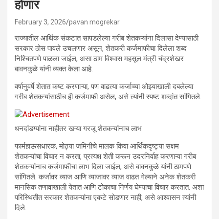
होणार
February 3, 2026
pavan mogrekar
राज्यातील आर्थिक संकटात सापडलेल्या गरीब शेतकऱ्यांना दिलासा देण्यासाठी
सरकार ठोस पावले उचलणार असून, शेतकरी कर्जमाफीचा दिलेला शब्द
निश्चितपणे पाळला जाईल, असा ठाम विश्वास महसूल मंत्री चंद्रशेखर
बावनकुळे यांनी व्यक्त केला आहे.
वर्षानुवर्षे शेतात कष्ट करणाऱ्या, पण वाढत्या कर्जाच्या ओझ्याखाली दबलेल्या
गरीब शेतकऱ्यांसाठीच ही कर्जमाफी असेल, असे त्यांनी स्पष्ट शब्दांत सांगितले.
धनदांडग्यांना नाहीतर खऱ्या गरजू शेतकऱ्यांनाच लाभ
फार्महाऊसधारक, मोठ्या जमिनीचे मालक किंवा आर्थिकदृष्ट्या सक्षम
शेतकऱ्यांचा विचार न करता, प्रत्यक्ष शेती करून उदरनिर्वाह करणाऱ्या गरीब
शेतकऱ्यांनाच कर्जमाफीचा लाभ दिला जाईल, असे बावनकुळे यांनी ठामपणे
सांगितले. कर्जावर व्याज आणि व्याजावर व्याज वाढत गेल्याने अनेक शेतकरी
मानसिक तणावाखाली येतात आणि टोकाचा निर्णय घेण्याचा विचार करतात. अशा
परिस्थितीत सरकार शेतकऱ्यांना एकटे सोडणार नाही, असे आश्वासन त्यांनी
दिले.