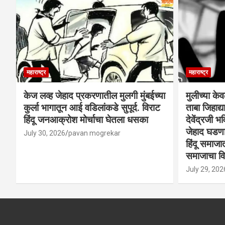
महाराष्ट्र
महाराष्ट्र
केज लव्ह जेहाद प्रकरणातील मुलगी मुंबईच्या
मुलीच्या के
कुर्ला भागातून आई वडिलांकडे सुपूर्द. विराट
ताबा जिहाद
हिंदू जनआक्रोश मोर्चाचा घेतला धसका
देवेंद्रजी भव
जेहाद घडणार
July 30, 2026
pavan mogrekar
हिंदू समाजा
समाजाचा विर
July 29, 202