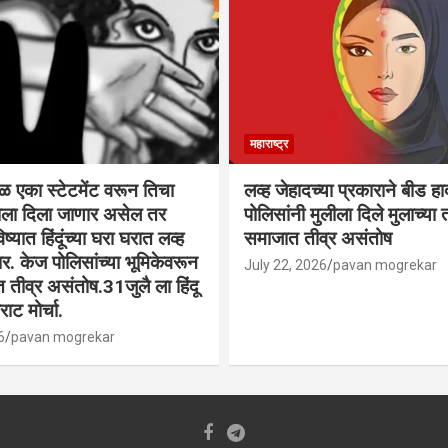
महाराष्ट्र
वळ एका स्टेटमेंट वरून तिचा
लव्ह जेहादच्या प्रकाराने बीड ह
्याला दिला जाणार असेल तर
पोलिसांनी मुलीला दिले मुलाच्या ता
िष्यात हिंदूंच्या घरा घरात लव्ह
समाजात तीव्र असंतोष
. केज पोलिसांच्या भूमिकेवरून
July 22, 2026
pavan mogrekar
त तीव्र असंतोष.31जुलै ला हिंदू
ाट मोर्चा.
6
pavan mogrekar