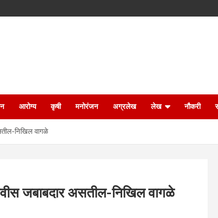
ान
आरोग्य
कृषी
मनोरंजन
अग्रलेख
लेख
नौकरी
असतील-निखिल वागळे
 फडणवीस जबाबदार असतील-निखिल वागळे