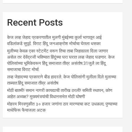
Recent Posts
केज लव्ह जेहाद प्रकरणातील मुलगी मुंबईच्या कुर्ला भागातून आई
वडिलांकडे सुपूर्द. विराट हिंदू जनआक्रोश मोर्चाचा घेतला धसका
मुलीच्या केवळ एका स्टेटमेंट वरून तिचा ताबा जिहाद्याला दिला जाणार
असेल तर देवेंद्रजी भविष्यात हिंदूंच्या घरा घरात लव्ह जेहाद घडणार. केज
पोलिसांच्या भूमिकेवरून हिंदू समाजात तीव्र असंतोष.31जुलै ला हिंदू
समाजाचा विराट मोर्चा.
लव्ह जेहादच्या प्रकाराने बीड हादरले. केज पोलिसांनी मुलीला दिले मुलाच्या
ताब्यात.हिंदू समाजात तीव्र असंतोष
मोठी बातमी! समान नागरी कायद्याची तारीख ठरली! समिती स्थापन, कोण
आहेत अध्यक्ष? मुख्यमंत्र्यांची विधानसभेत मोठी घोषणी
मोहरम मिरवणुकीत ३० हजार जणांना ठार मारण्‍याचा कट उधळला; पुण्‍याच्‍या
माथेफिरू फैयाजला अटक