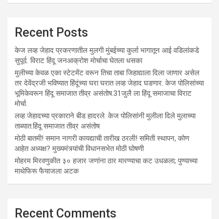
Recent Posts
केज लव्ह जेहाद प्रकरणातील मुलगी मुंबईच्या कुर्ला भागातून आई वडिलांकडे
सुपूर्द. विराट हिंदू जनआक्रोश मोर्चाचा घेतला धसका
मुलीच्या केवळ एका स्टेटमेंट वरून तिचा ताबा जिहाद्याला दिला जाणार असेल
तर देवेंद्रजी भविष्यात हिंदूंच्या घरा घरात लव्ह जेहाद घडणार. केज पोलिसांच्या
भूमिकेवरून हिंदू समाजात तीव्र असंतोष.31जुलै ला हिंदू समाजाचा विराट
मोर्चा.
लव्ह जेहादच्या प्रकाराने बीड हादरले. केज पोलिसांनी मुलीला दिले मुलाच्या
ताब्यात.हिंदू समाजात तीव्र असंतोष
मोठी बातमी! समान नागरी कायद्याची तारीख ठरली! समिती स्थापन, कोण
आहेत अध्यक्ष? मुख्यमंत्र्यांची विधानसभेत मोठी घोषणी
मोहरम मिरवणुकीत ३० हजार जणांना ठार मारण्‍याचा कट उधळला; पुण्‍याच्‍या
माथेफिरू फैयाजला अटक
Recent Comments