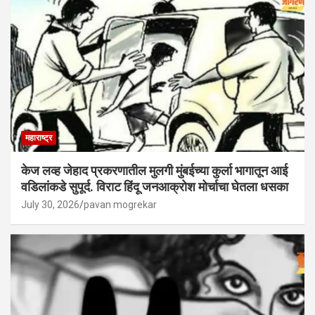
महाराष्ट्र
केज लव्ह जेहाद प्रकरणातील मुलगी मुंबईच्या कुर्ला भागातून आई
वडिलांकडे सुपूर्द. विराट हिंदू जनआक्रोश मोर्चाचा घेतला धसका
July 30, 2026
pavan mogrekar