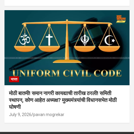
भारत
मोठी बातमी! समान नागरी कायद्याची तारीख ठरली! समिती
स्थापन, कोण आहेत अध्यक्ष? मुख्यमंत्र्यांची विधानसभेत मोठी
घोषणी
July 9, 2026
pavan mogrekar