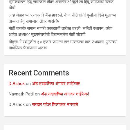
भूमिकेवरून हिंदू समाजात तीव्र असंतोष.31जुलै ला हिंदू समाजाचा विराट
मोर्चा.
लव्ह जेहादच्या प्रकाराने बीड हादरले. केज पोलिसांनी मुलीला दिले मुलाच्या
ताब्यात.हिंदू समाजात तीव्र असंतोष
मोठी बातमी! समान नागरी कायद्याची तारीख ठरली! समिती स्थापन, कोण
आहेत अध्यक्ष? मुख्यमंत्र्यांची विधानसभेत मोठी घोषणी
मोहरम मिरवणुकीत ३० हजार जणांना ठार मारण्‍याचा कट उधळला; पुण्‍याच्‍या
माथेफिरू फैयाजला अटक
Recent Comments
D Ashok
on
ॲड.सदावर्तेंच्या अंगावर शाईफेक!
Navnath Patil
on
ॲड.सदावर्तेंच्या अंगावर शाईफेक!
D Ashok
on
सरदार पटेल शिल्पकार भारताचे