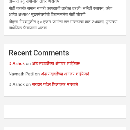
ताब्यात.हिंदू समाजात तीव्र असंतोष
मोठी बातमी! समान नागरी कायद्याची तारीख ठरली! समिती स्थापन, कोण
आहेत अध्यक्ष? मुख्यमंत्र्यांची विधानसभेत मोठी घोषणी
मोहरम मिरवणुकीत ३० हजार जणांना ठार मारण्‍याचा कट उधळला; पुण्‍याच्‍या
माथेफिरू फैयाजला अटक
Recent Comments
D Ashok
on
ॲड.सदावर्तेंच्या अंगावर शाईफेक!
Navnath Patil
on
ॲड.सदावर्तेंच्या अंगावर शाईफेक!
D Ashok
on
सरदार पटेल शिल्पकार भारताचे