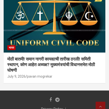
भारत
मोठी बातमी! समान नागरी कायद्याची तारीख ठरली! समिती
स्थापन, कोण आहेत अध्यक्ष? मुख्यमंत्र्यांची विधानसभेत मोठी
घोषणी
July 9, 2026
pavan mogrekar
Privacy Policy