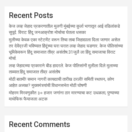
Recent Posts
केज लव्ह जेहाद प्रकरणातील मुलगी मुंबईच्या कुर्ला भागातून आई वडिलांकडे
सुपूर्द. विराट हिंदू जनआक्रोश मोर्चाचा घेतला धसका
मुलीच्या केवळ एका स्टेटमेंट वरून तिचा ताबा जिहाद्याला दिला जाणार असेल
तर देवेंद्रजी भविष्यात हिंदूंच्या घरा घरात लव्ह जेहाद घडणार. केज पोलिसांच्या
भूमिकेवरून हिंदू समाजात तीव्र असंतोष.31जुलै ला हिंदू समाजाचा विराट
मोर्चा.
लव्ह जेहादच्या प्रकाराने बीड हादरले. केज पोलिसांनी मुलीला दिले मुलाच्या
ताब्यात.हिंदू समाजात तीव्र असंतोष
मोठी बातमी! समान नागरी कायद्याची तारीख ठरली! समिती स्थापन, कोण
आहेत अध्यक्ष? मुख्यमंत्र्यांची विधानसभेत मोठी घोषणी
मोहरम मिरवणुकीत ३० हजार जणांना ठार मारण्‍याचा कट उधळला; पुण्‍याच्‍या
माथेफिरू फैयाजला अटक
Recent Comments