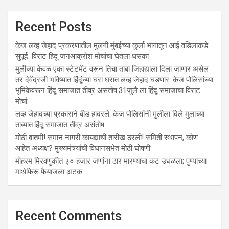
Recent Posts
केज लव्ह जेहाद प्रकरणातील मुलगी मुंबईच्या कुर्ला भागातून आई वडिलांकडे
सुपूर्द. विराट हिंदू जनआक्रोश मोर्चाचा घेतला धसका
मुलीच्या केवळ एका स्टेटमेंट वरून तिचा ताबा जिहाद्याला दिला जाणार असेल
तर देवेंद्रजी भविष्यात हिंदूंच्या घरा घरात लव्ह जेहाद घडणार. केज पोलिसांच्या
भूमिकेवरून हिंदू समाजात तीव्र असंतोष.31जुलै ला हिंदू समाजाचा विराट
मोर्चा.
लव्ह जेहादच्या प्रकाराने बीड हादरले. केज पोलिसांनी मुलीला दिले मुलाच्या
ताब्यात.हिंदू समाजात तीव्र असंतोष
मोठी बातमी! समान नागरी कायद्याची तारीख ठरली! समिती स्थापन, कोण
आहेत अध्यक्ष? मुख्यमंत्र्यांची विधानसभेत मोठी घोषणी
मोहरम मिरवणुकीत ३० हजार जणांना ठार मारण्‍याचा कट उधळला; पुण्‍याच्‍या
माथेफिरू फैयाजला अटक
Recent Comments