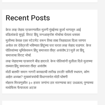
Recent Posts
केज लव्ह जेहाद प्रकरणातील मुलगी मुंबईच्या कुर्ला भागातून आई
वडिलांकडे सुपूर्द. विराट हिंदू जनआक्रोश मोर्चाचा घेतला धसका
मुलीच्या केवळ एका स्टेटमेंट वरून तिचा ताबा जिहाद्याला दिला जाणार
असेल तर देवेंद्रजी भविष्यात हिंदूंच्या घरा घरात लव्ह जेहाद घडणार. केज
पोलिसांच्या भूमिकेवरून हिंदू समाजात तीव्र असंतोष.31जुलै ला हिंदू
समाजाचा विराट मोर्चा.
लव्ह जेहादच्या प्रकाराने बीड हादरले. केज पोलिसांनी मुलीला दिले मुलाच्या
ताब्यात.हिंदू समाजात तीव्र असंतोष
मोठी बातमी! समान नागरी कायद्याची तारीख ठरली! समिती स्थापन, कोण
आहेत अध्यक्ष? मुख्यमंत्र्यांची विधानसभेत मोठी घोषणी
मोहरम मिरवणुकीत ३० हजार जणांना ठार मारण्‍याचा कट उधळला; पुण्‍याच्‍या
माथेफिरू फैयाजला अटक