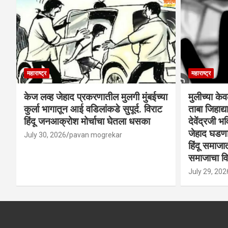
महाराष्ट्र
महाराष्ट्र
केज लव्ह जेहाद प्रकरणातील मुलगी मुंबईच्या
मुलीच्या के
कुर्ला भागातून आई वडिलांकडे सुपूर्द. विराट
ताबा जिहाद
हिंदू जनआक्रोश मोर्चाचा घेतला धसका
देवेंद्रजी भव
जेहाद घडणार
July 30, 2026
pavan mogrekar
हिंदू समाजा
समाजाचा विर
July 29, 202