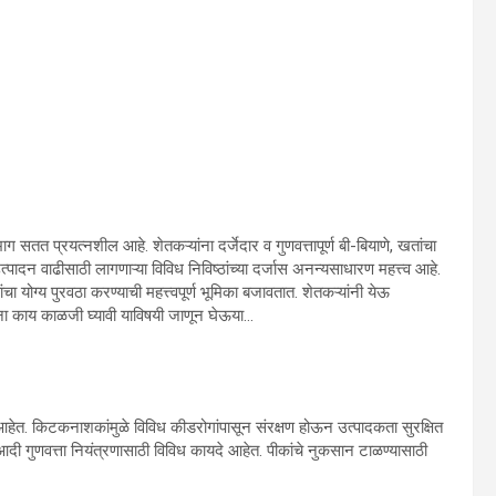
भाग सतत प्रयत्नशील आहे. शेतकऱ्यांना दर्जेदार व गुणवत्तापूर्ण बी-बियाणे, खतांचा
्पादन वाढीसाठी लागणाऱ्या विविध निविष्ठांच्या दर्जास अनन्यसाधारण महत्त्व आहे.
ंचा योग्य पुरवठा करण्याची महत्त्वपूर्ण भूमिका बजावतात. शेतकऱ्यांनी येऊ
ना काय काळजी घ्यावी याविषयी जाणून घेऊया…
हेत. किटकनाशकांमुळे विविध कीडरोगांपासून संरक्षण होऊन उत्पादकता सुरक्षित
क आदी गुणवत्ता नियंत्रणासाठी विविध कायदे आहेत. पीकांचे नुकसान टाळण्यासाठी