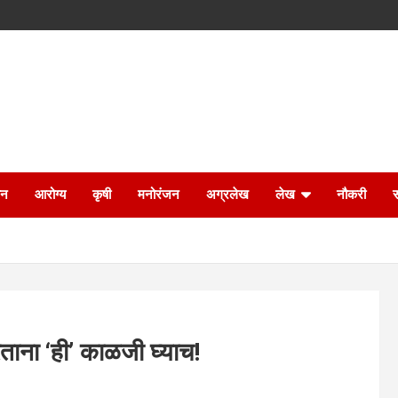
ान
आरोग्य
कृषी
मनोरंजन
अग्रलेख
लेख
नौकरी
ताना ‘ही’ काळजी घ्याच!