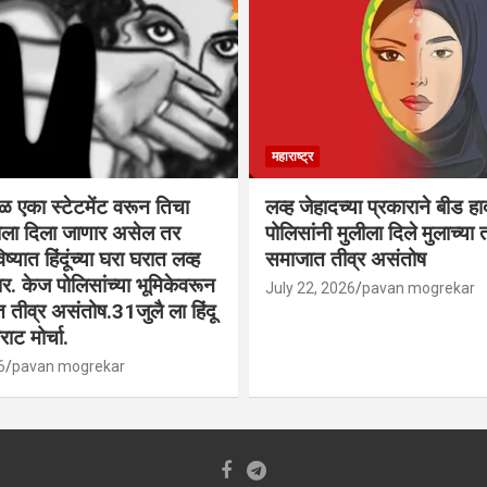
महाराष्ट्र
वळ एका स्टेटमेंट वरून तिचा
लव्ह जेहादच्या प्रकाराने बीड ह
्याला दिला जाणार असेल तर
पोलिसांनी मुलीला दिले मुलाच्या ता
िष्यात हिंदूंच्या घरा घरात लव्ह
समाजात तीव्र असंतोष
. केज पोलिसांच्या भूमिकेवरून
July 22, 2026
pavan mogrekar
त तीव्र असंतोष.31जुलै ला हिंदू
ाट मोर्चा.
6
pavan mogrekar