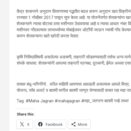
केंद्र शासनाने अनुदान वितरणाच्या पद्धतीत बदल करुन अनुदान खत विक्रीनंतर 
राज्यात 1 नोव्हेंबर 2017 पासून सुरु केला आहे. या योजनेंतर्गत शेतकऱ्यां
शेतकऱ्याने त्याचा बोटाचा ठसा मशीनवर ठेवावयाचा आहे व त्याचा आधार नंबर वि
मशीनवर नोंदवल्यास लाभार्थ्याच्या मोबाईलवर ओटीपी जाऊन त्याची नोंद केल्य
करुन शेतकऱ्याना खते खरेदी करता येतात.
कृषि निविष्ठांविषयी असलेल्या अडचणी, तक्रारी सोडवण्यासाठी तसेच अन्य मार
संपर्क साधावा. शेतकऱ्यांनी आपल्या तक्रारी प्रत्यक्ष, दूरध्वनी, ईमेल अथवा ए
वाचक बंधू-भगिनींनो… वरील माहिती आपणास आवडली असल्यास आपले मित्र, न
योजना, जॉब अलर्ट व बातमी मागील बातमी जाणून घेण्यासाठी वाचत रहा महा जा
Tag: #Maha Jagran #mahajagran #महा_जागरण बातमी नव्हे तथ्य!
Share this:
X
Facebook
More