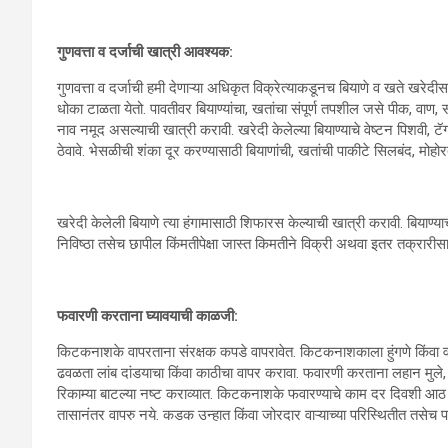
गुणवत्ता व दर्जाची खात्री आवश्यक:
गुणवत्ता व दर्जाची हमी देणाऱ्या अधिकृत विक्रेत्याकडूनच बियाणे व खते खरेदीस
धोका टाळता येतो. पावतीवर बियाण्यांचा, खतांचा संपूर्ण तपशील जसे पीक, वाण, संपू
नाव नमूद असल्याची खात्री करावी. खरेदी केलेल्या बियाण्याचे वेष्टन पिशवी, टॅ
ठेवावे. भेसळीची शंका दूर करण्यासाठी बियाणांची, खतांची पाकीटे सिलबंद, मोह
खरेदी केलेली बियाणे त्या हंगामासाठी शिफारस केल्याची खात्री करावी. बिया
निविष्ठा तसेच छापील किंमतीपेक्षा जास्त किमतीने विक्री अथवा इतर तक्रारीसाठ
फवारणी करताना घ्यावयाची काळजी:
किटकनाशके वापरताना संरक्षक कपडे वापरावेत. किटकनाशकाला हुंगणे किंवा वा
ढवळता लांब दांडयाचा किंवा काठीचा वापर करावा. फवारणी करताना लहान मुले, ज
रिकाम्या बाटल्या नष्ट कराव्यात. किटकनाशके फवारण्याचे काम दर दिवशी आठ ता
तासानंतर वापरु नये. कडक उन्हात किंवा जोरदार वाऱ्याच्या परिस्थितीत तसेच