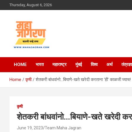
Skip
Thursday, August 6, 2026
to
content
बातमी नव्हे तथ्य
महा जागरण
HOME
भारत
महाराष्ट्र
मुंबई
विश्व
अर्थ
तंत्रज्ञ
Home
कृषी
शेतकरी बांधवांनो…बियाणे-खते खरेदी करताना ‘ही’ काळजी घ्याच!
कृषी
शेतकरी बांधवांनो…बियाणे-खते खरेदी कर
June 19, 2023
Team Maha Jagran