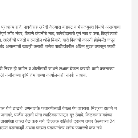
 प्राधान्य द्यावे. पावतीसह खरेदी केल्यास बनावट व भेसळयुक्त बियाणे असण्याचा
र्ण लॉट नंबर, बियाणे कंपनीचे नाव, खरेदीदाराचे पूर्ण नाव व पत्ता, विक्रेत्याचे
ग, खरेदीची पावती व त्यातील थोडे बियाणे, खते पिकाची कापणी होईपर्यंत जपून
ोरबंद असल्याची खात्री करावी. तसेच पाकीटांवरील अंतिम मुदत तपासून घ्यावी.
ण्याची निवड ही जमीन व ओलीताची साधने लक्षात घेऊन करावी. कमी वजनाच्या
ी नजीकच्या कृषि विभागाच्या कार्यालयाशी संपर्क साधावा.
स घेणे टाळावे. तणनाशके फवारणीसाठी वेगळा पंप वापरावा. मिश्रण हाताने न
नावरे, पाळीव प्राणी यांना त्याठिकाणापासून दूर ठेवावे. किटकनाशकांच्या
सापेक्षा जास्त वेळ करु नये. शिल्लक राहिलेले द्रावण तयार केल्याच्या 24
 पाऊस पडण्यापूर्वी अथवा पाऊस पडल्यानंतर लगेच फवारणी करु नये.