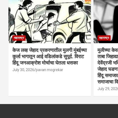
महाराष्ट्र
महाराष्ट्र
केज लव्ह जेहाद प्रकरणातील मुलगी मुंबईच्या
मुलीच्या के
कुर्ला भागातून आई वडिलांकडे सुपूर्द. विराट
ताबा जिहाद
हिंदू जनआक्रोश मोर्चाचा घेतला धसका
देवेंद्रजी भव
जेहाद घडणार
July 30, 2026
pavan mogrekar
हिंदू समाजा
समाजाचा विर
July 29, 202