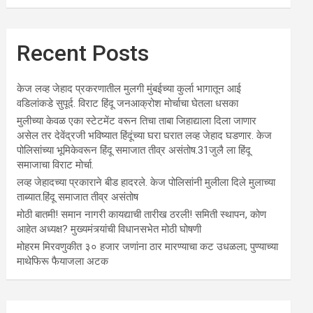
Recent Posts
केज लव्ह जेहाद प्रकरणातील मुलगी मुंबईच्या कुर्ला भागातून आई
वडिलांकडे सुपूर्द. विराट हिंदू जनआक्रोश मोर्चाचा घेतला धसका
मुलीच्या केवळ एका स्टेटमेंट वरून तिचा ताबा जिहाद्याला दिला जाणार
असेल तर देवेंद्रजी भविष्यात हिंदूंच्या घरा घरात लव्ह जेहाद घडणार. केज
पोलिसांच्या भूमिकेवरून हिंदू समाजात तीव्र असंतोष.31जुलै ला हिंदू
समाजाचा विराट मोर्चा.
लव्ह जेहादच्या प्रकाराने बीड हादरले. केज पोलिसांनी मुलीला दिले मुलाच्या
ताब्यात.हिंदू समाजात तीव्र असंतोष
मोठी बातमी! समान नागरी कायद्याची तारीख ठरली! समिती स्थापन, कोण
आहेत अध्यक्ष? मुख्यमंत्र्यांची विधानसभेत मोठी घोषणी
मोहरम मिरवणुकीत ३० हजार जणांना ठार मारण्‍याचा कट उधळला; पुण्‍याच्‍या
माथेफिरू फैयाजला अटक