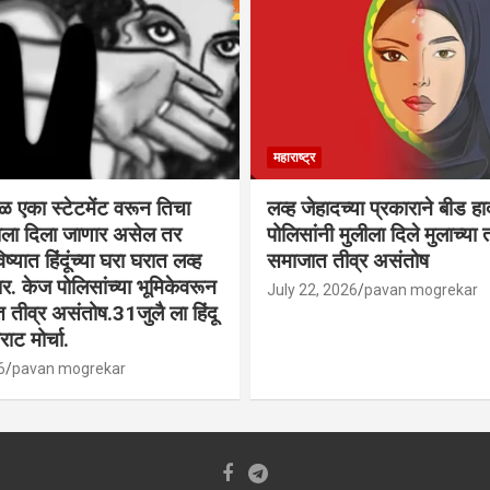
महाराष्ट्र
वळ एका स्टेटमेंट वरून तिचा
लव्ह जेहादच्या प्रकाराने बीड ह
्याला दिला जाणार असेल तर
पोलिसांनी मुलीला दिले मुलाच्या ता
िष्यात हिंदूंच्या घरा घरात लव्ह
समाजात तीव्र असंतोष
. केज पोलिसांच्या भूमिकेवरून
July 22, 2026
pavan mogrekar
त तीव्र असंतोष.31जुलै ला हिंदू
ाट मोर्चा.
6
pavan mogrekar