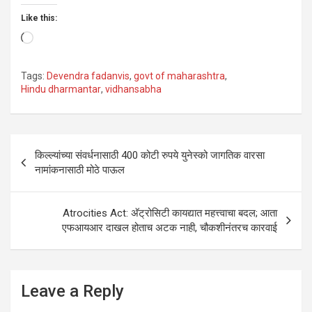
Like this:
Loading…
Tags:
Devendra fadanvis
,
govt of maharashtra
,
Hindu dharmantar
,
vidhansabha
Post
किल्ल्यांच्या संवर्धनासाठी 400 कोटी रुपये युनेस्को जागतिक वारसा
navigation
नामांकनासाठी मोठे पाऊल
Atrocities Act: अ‍ॅट्रोसिटी कायद्यात महत्त्वाचा बदल; आता
एफआयआर दाखल होताच अटक नाही, चौकशीनंतरच कारवाई
Leave a Reply