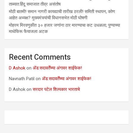
ताब्यात.हिंदू समाजात तीव्र असंतोष
मोठी बातमी! समान नागरी कायद्याची तारीख ठरली! समिती स्थापन, कोण
आहेत अध्यक्ष? मुख्यमंत्र्यांची विधानसभेत मोठी घोषणी
मोहरम मिरवणुकीत ३० हजार जणांना ठार मारण्‍याचा कट उधळला; पुण्‍याच्‍या
माथेफिरू फैयाजला अटक
Recent Comments
D Ashok
on
ॲड.सदावर्तेंच्या अंगावर शाईफेक!
Navnath Patil
on
ॲड.सदावर्तेंच्या अंगावर शाईफेक!
D Ashok
on
सरदार पटेल शिल्पकार भारताचे