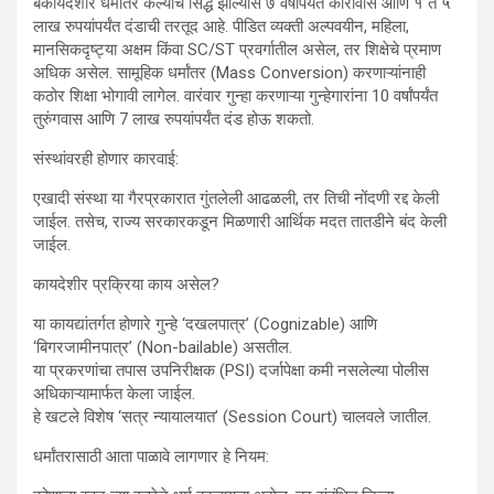
बेकायदेशीर धर्मांतर केल्याचे सिद्ध झाल्यास ७ वर्षांपर्यंत कारावास आणि १ ते ५
लाख रुपयांपर्यंत दंडाची तरतूद आहे. पीडित व्यक्ती अल्पवयीन, महिला,
मानसिकदृष्ट्या अक्षम किंवा SC/ST प्रवर्गातील असेल, तर शिक्षेचे प्रमाण
अधिक असेल. सामूहिक धर्मांतर (Mass Conversion) करणाऱ्यांनाही
कठोर शिक्षा भोगावी लागेल. वारंवार गुन्हा करणाऱ्या गुन्हेगारांना 10 वर्षांपर्यंत
तुरुंगवास आणि 7 लाख रुपयांपर्यंत दंड होऊ शकतो.
संस्थांवरही होणार कारवाई:
एखादी संस्था या गैरप्रकारात गुंतलेली आढळली, तर तिची नोंदणी रद्द केली
जाईल. तसेच, राज्य सरकारकडून मिळणारी आर्थिक मदत तातडीने बंद केली
जाईल.
कायदेशीर प्रक्रिया काय असेल?
या कायद्यांतर्गत होणारे गुन्हे ‘दखलपात्र’ (Cognizable) आणि
‘बिगरजामीनपात्र’ (Non-bailable) असतील.
या प्रकरणांचा तपास उपनिरीक्षक (PSI) दर्जापेक्षा कमी नसलेल्या पोलीस
अधिकाऱ्यामार्फत केला जाईल.
हे खटले विशेष ‘सत्र न्यायालयात’ (Session Court) चालवले जातील.
धर्मांतरासाठी आता पाळावे लागणार हे नियम: