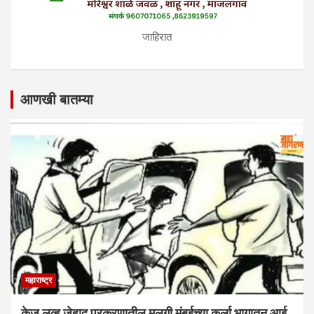
जाहिरात
आणखी बातम्या
महाराष्ट्र
केज लव्ह जेहाद प्रकरणातील मुलगी मुंबईच्या कुर्ला भागातून आई