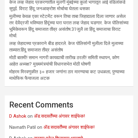
केज लव्ह जेहाद प्रकरणातील मुलगी मुंबईच्या कुर्ला भागातून आई वडिलांकडे
सुपूर्द. विराट हिंदू जनआक्रोश मोर्चाचा घेतला धसका
मुलीच्या केवळ एका स्टेटमेंट वरून तिचा ताबा जिहाद्याला दिला जाणार असेल
तर देवेंद्रजी भविष्यात हिंदूंच्या घरा घरात लव्ह जेहाद घडणार. केज पोलिसांच्या
भूमिकेवरून हिंदू समाजात तीव्र असंतोष.31जुलै ला हिंदू समाजाचा विराट
मोर्चा.
लव्ह जेहादच्या प्रकाराने बीड हादरले. केज पोलिसांनी मुलीला दिले मुलाच्या
ताब्यात.हिंदू समाजात तीव्र असंतोष
मोठी बातमी! समान नागरी कायद्याची तारीख ठरली! समिती स्थापन, कोण
आहेत अध्यक्ष? मुख्यमंत्र्यांची विधानसभेत मोठी घोषणी
मोहरम मिरवणुकीत ३० हजार जणांना ठार मारण्‍याचा कट उधळला; पुण्‍याच्‍या
माथेफिरू फैयाजला अटक
Recent Comments
D Ashok
on
ॲड.सदावर्तेंच्या अंगावर शाईफेक!
Navnath Patil
on
ॲड.सदावर्तेंच्या अंगावर शाईफेक!