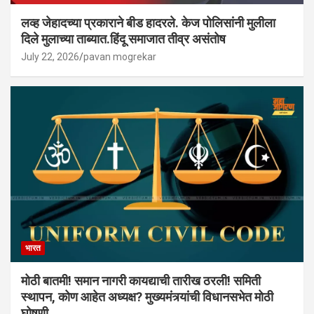
लव्ह जेहादच्या प्रकाराने बीड हादरले. केज पोलिसांनी मुलीला
दिले मुलाच्या ताब्यात.हिंदू समाजात तीव्र असंतोष
July 22, 2026
pavan mogrekar
भारत
मोठी बातमी! समान नागरी कायद्याची तारीख ठरली! समिती
स्थापन, कोण आहेत अध्यक्ष? मुख्यमंत्र्यांची विधानसभेत मोठी
घोषणी