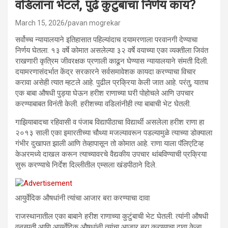
वडिलांना भेटले, पुढे कुटुंबाचा निर्णय काय?
March 15, 2026
pavan mogrekar
सर्वोच्च न्यायालयाने इतिहासात पहिल्यांदाच दयामरणाला परवानगी देण्याचा
निर्णय घेतला. १३ वर्षे कोमात असलेल्या ३२ वर्षे वयाच्या एका व्यक्तीला जिवंत
राखणारी कृत्रिम जीवरक्षक प्रणाली काढून घेण्यास न्यायालयाने संमती दिली.
दयामरणासंदर्भात केंद्र सरकारने सर्वसमावेशक कायदा करण्याचा विचार
करावा असेही त्यात म्हटले आहे. पुढील प्रक्रिया केली जात आहे. परंतु, यातच
एक बाबा औषधी पुड्या घेऊन हरीश राणाच्या घरी पोहोचले आणि उपचार
करण्याबाबत विनंती केली. हरीशच्या वडिलांनीही त्या बाबाची भेट घेतली.
गाझियाबादचा रहिवासी व पंजाब विद्यापीठाचा विद्यार्थी असलेला हरीश राणा हा
२०१३ साली एका इमारतीच्या चौथ्या मजल्यावरून पडल्यामुळे त्याच्या डोक्याला
गंभीर दुखापत झाली आणि तेव्हापासून तो कोमात आहे. राणा याला पॅलिएटिव्ह
केअरमध्ये दाखल करून त्याच्यावरचे वैद्यकीय उपचार थांबविण्याची प्रक्रिया
सुरू करण्याचे निर्देश दिल्लीतील एम्सला खंडपीठाने दिले.
आयुर्वेदिक औषधांनी त्यांचा आजार बरा करण्याचा दावा
राजस्थानातील एका बाबाने हरीश राणाच्या कुटुंबाची भेट घेतली. त्यांनी औषधी
वनस्पती आणि आयुर्वेदिक औषधांनी त्यांचा आजार बरा करण्याचा दावा केला.