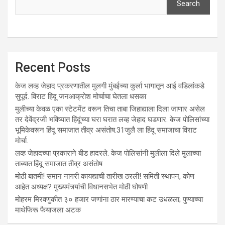
Search
Recent Posts
केज लव्ह जेहाद प्रकरणातील मुलगी मुंबईच्या कुर्ला भागातून आई वडिलांकडे
सुपूर्द. विराट हिंदू जनआक्रोश मोर्चाचा घेतला धसका
मुलीच्या केवळ एका स्टेटमेंट वरून तिचा ताबा जिहाद्याला दिला जाणार असेल
तर देवेंद्रजी भविष्यात हिंदूंच्या घरा घरात लव्ह जेहाद घडणार. केज पोलिसांच्या
भूमिकेवरून हिंदू समाजात तीव्र असंतोष.31जुलै ला हिंदू समाजाचा विराट
मोर्चा.
लव्ह जेहादच्या प्रकाराने बीड हादरले. केज पोलिसांनी मुलीला दिले मुलाच्या
ताब्यात.हिंदू समाजात तीव्र असंतोष
मोठी बातमी! समान नागरी कायद्याची तारीख ठरली! समिती स्थापन, कोण
आहेत अध्यक्ष? मुख्यमंत्र्यांची विधानसभेत मोठी घोषणी
मोहरम मिरवणुकीत ३० हजार जणांना ठार मारण्‍याचा कट उधळला; पुण्‍याच्‍या
माथेफिरू फैयाजला अटक