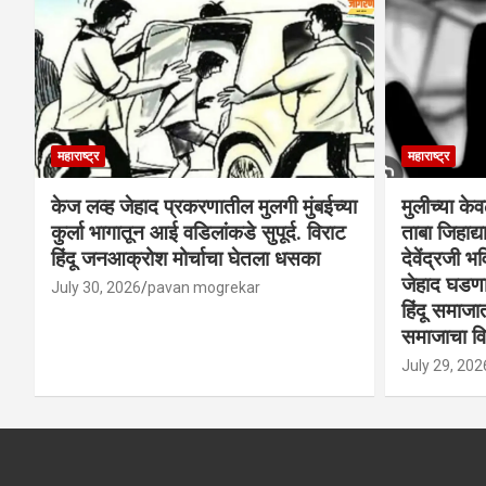
महाराष्ट्र
महाराष्ट्र
केज लव्ह जेहाद प्रकरणातील मुलगी मुंबईच्या
मुलीच्या के
कुर्ला भागातून आई वडिलांकडे सुपूर्द. विराट
ताबा जिहाद
हिंदू जनआक्रोश मोर्चाचा घेतला धसका
देवेंद्रजी भव
जेहाद घडणार
July 30, 2026
pavan mogrekar
हिंदू समाजा
समाजाचा विर
July 29, 202