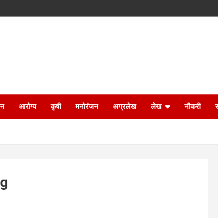
ान
आरोग्य
कृषी
मनोरंजन
अग्रलेख
लेख
नौकरी
pg