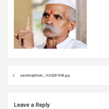
Post
sambhajibhide_1634281846.jpg
navigation
Leave a Reply