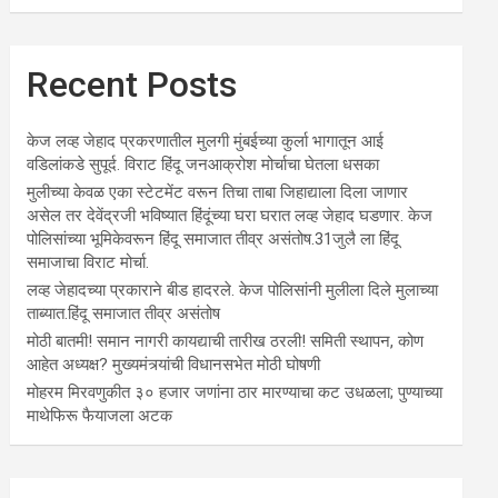
Recent Posts
केज लव्ह जेहाद प्रकरणातील मुलगी मुंबईच्या कुर्ला भागातून आई
वडिलांकडे सुपूर्द. विराट हिंदू जनआक्रोश मोर्चाचा घेतला धसका
मुलीच्या केवळ एका स्टेटमेंट वरून तिचा ताबा जिहाद्याला दिला जाणार
असेल तर देवेंद्रजी भविष्यात हिंदूंच्या घरा घरात लव्ह जेहाद घडणार. केज
पोलिसांच्या भूमिकेवरून हिंदू समाजात तीव्र असंतोष.31जुलै ला हिंदू
समाजाचा विराट मोर्चा.
लव्ह जेहादच्या प्रकाराने बीड हादरले. केज पोलिसांनी मुलीला दिले मुलाच्या
ताब्यात.हिंदू समाजात तीव्र असंतोष
मोठी बातमी! समान नागरी कायद्याची तारीख ठरली! समिती स्थापन, कोण
आहेत अध्यक्ष? मुख्यमंत्र्यांची विधानसभेत मोठी घोषणी
मोहरम मिरवणुकीत ३० हजार जणांना ठार मारण्‍याचा कट उधळला; पुण्‍याच्‍या
माथेफिरू फैयाजला अटक